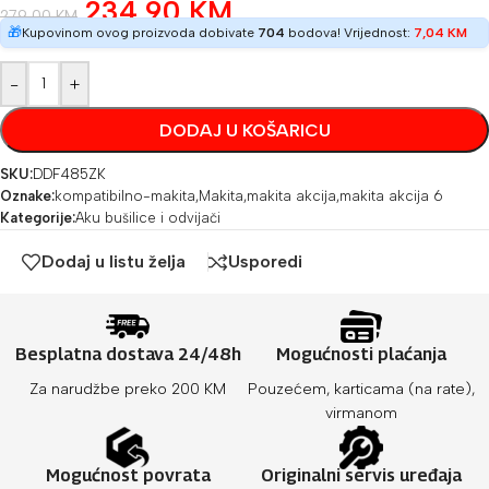
234,90
KM
279,00
KM
🎁
Kupovinom ovog proizvoda dobivate
704
bodova! Vrijednost:
7,04
KM
-
+
DODAJ U KOŠARICU
SKU:
DDF485ZK
Oznake:
kompatibilno-makita
,
Makita
,
makita akcija
,
makita akcija 6
Kategorije:
Aku bušilice i odvijači
Dodaj u listu želja
Usporedi
Besplatna dostava 24/48h
Mogućnosti plaćanja
Za narudžbe preko 200 KM
Pouzećem, karticama (na rate),
virmanom
Mogućnost povrata
Originalni servis uređaja