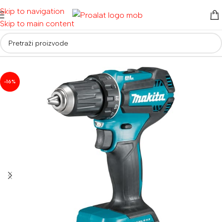
Skip to navigation
Skip to main content
Početna
/
Akumulatorski alati
/
Aku bušilice i odvijači
-16%