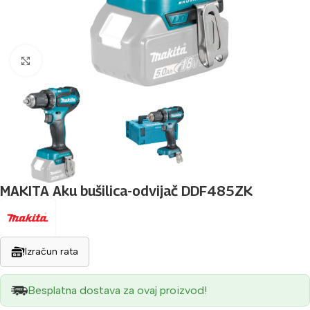
Povećaj sliku
MAKITA Aku bušilica-odvijač DDF485ZK
Izračun rata
Besplatna dostava za ovaj proizvod!