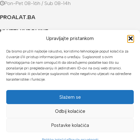
Pon-Pet 08-16h / Sub 08-14h
PROALAT.BA
UVJETI KUPOVINE
Upravljajte pristankom
NAČINI PLAĆANJA
Da bismo pružili najbolje iskustvo, koristimo tehnologije poput kolačića za
čuvanje i/ili pristup informacijama o uređaju. Suglasnost s ovim
U našoj web trgovini možete platiti:
tehnologijama će nam omogućiti da obrađujemo podatke kao što su
ponašanje pri pregledavanju ili jedinstveni ID-ovi na ovoj web stranici.
Kreditnim karticama jednokratno ili do 24 rate
Nepristanak ili povlačenje suglasnosti može negativno utjecati na određene
karakteristike i funkcije.
Općom uplatnicom, virmanom, internet bankarstvom
Gotovinom prilikom preuzimanja
Slažem se
Mikrofin do 18 rata
Odbij kolaćiće
Copyright © 2026 Proalat.ba
Postavke kolačića
Politika kolačića
Pravila privatnosti