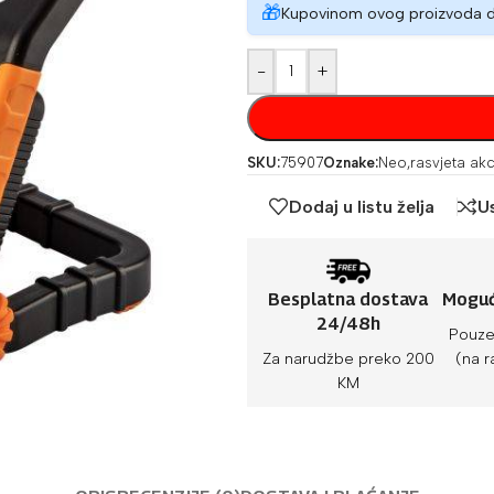
🎁
Kupovinom ovog proizvoda 
-
+
SKU:
75907
Oznake:
Neo
,
rasvjeta akc
Dodaj u listu želja
U
Besplatna dostava
Moguć
24/48h
Pouze
Za narudžbe preko 200
(na r
KM