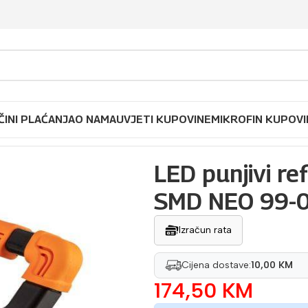
ČINI PLAĆANJA
O NAMA
UVJETI KUPOVINE
MIKROFIN KUPOVI
ektor 30 W 3000 Lm SMD NEO 99-064
LED punjivi r
SMD NEO 99-
Izračun rata
Cijena dostave:
10,00 KM
174,50
KM