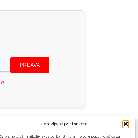
PRIJAVA
se?
NAČINI PLAĆANJA
Upravljajte pristankom
U našoj web trgovini možete platiti:
Da bismo pružili najbolje iskustvo, koristimo tehnologije poput kolačića za