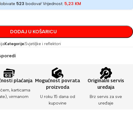
dobivate
523
bodova! Vrijednost:
5,23
KM
DODAJ U KOŠARICU
ija
Kategorije:
Svjetiljke i reflektori
sporedi
nosti plaćanja
Mogućnost povrata
Originalni servis
proizvoda
uređaja
ćem, karticama
ate), virmanom
U roku 15 dana od
Brz servis za sve
kupovine
uređaje