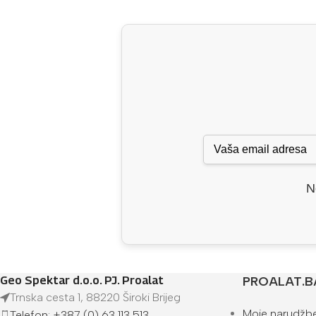
N
Geo Spektar d.o.o. PJ. Proalat
PROALAT.B
Trnska cesta 1, 88220 Široki Brijeg
Moje narudžb
Telefon: +387 (0) 63 113 513