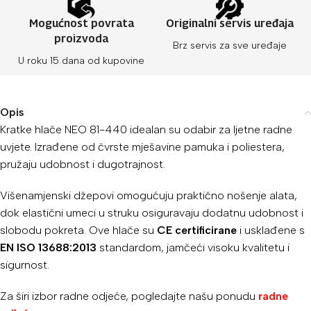
Mogućnost povrata
Originalni servis uređaja
proizvoda
Brz servis za sve uređaje
U roku 15 dana od kupovine
Opis
Kratke hlače NEO 81-440 idealan su odabir za ljetne radne
uvjete.
Izrađene od čvrste mješavine pamuka i poliestera,
pružaju udobnost i dugotrajnost.
Višenamjenski džepovi omogućuju praktično nošenje alata,
dok elastični umeci u struku osiguravaju dodatnu udobnost i
slobodu pokreta.
Ove hlače su
CE certificirane
i usklađene s
EN ISO
13688:2013
standardom, jamčeći visoku kvalitetu i
sigurnost.
Za širi izbor radne odjeće, pogledajte našu ponudu
radne