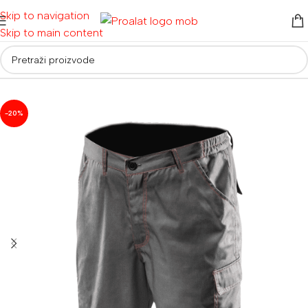
Skip to navigation
Skip to main content
Početna
/
Radna odjeća i obuća
/
Radna odjeća
-20%