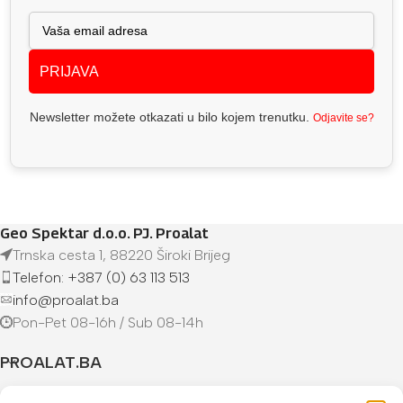
PRIJAVA
Newsletter možete otkazati u bilo kojem trenutku.
Odjavite se?
Geo Spektar d.o.o. PJ. Proalat
Trnska cesta 1, 88220 Široki Brijeg
Telefon: +387 (0) 63 113 513
info@proalat.ba
Pon-Pet 08-16h / Sub 08-14h
PROALAT.BA
UVJETI KUPOVINE