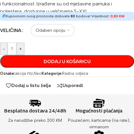
i funkcionalnost.
Izrađene su od mješavine pamuka i
poliestera, dostupne u veličinama S-XXL.
🎁
Kupovinom ovog proizvoda dobivate
80
bodova! Vrijednost:
0,80
KM
VELIČINA
-
+
DODAJ U KOŠARICU
Oznake:
akcija htz
,
Neo
Kategorije:
Radna odjeća
Dodaj u listu želja
Usporedi
Besplatna dostava 24/48h
Mogućnosti plaćanja
Za narudžbe preko 200 KM
Pouzećem, karticama (na rate),
virmanom