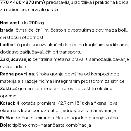
770 × 460 × 870 mm)
predstavljaju izdržljiva i praktična kolica
za radionicu, servis ili garažu:
Nosivost:
do
200 kg
Izrada:
čvrsti čelični lim, često s dvostrukim zidovima za bolju
čvrstoću i otpornost
Ladice:
6 potpuno izvlakačnih ladica na kugličnim vodilicama,
dodatno zaključavajućih pri transportu
Zaključavanje:
centralna metalna brava + samozaključavanje
svake ladice
Radna površina:
široka gornja površina od kompozitnog
materijala s razdjelnicima i integriranim prostorom za sitnice
Zaštita:
gumeni i anti-udarni kutovi za zaštitu okoline i
opreme
Kotači:
4 kotača promjera ~12,7 cm (5″): dva fiksna i dva
okretna s kočnicom, za tiho i jednostavno manevriranje
Ručka:
bočna gumirana ručka za ugodno guranje kolica
Boje:
tipično crno–narančasta kombinacija