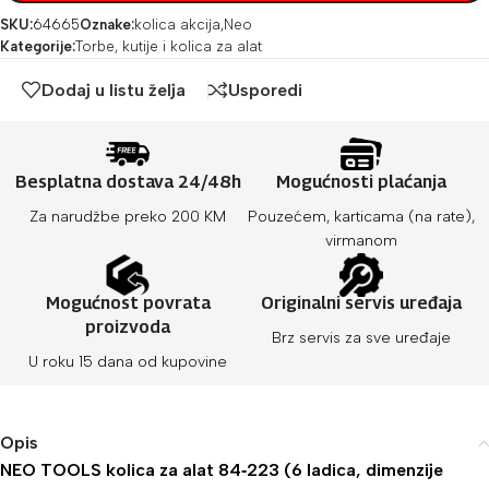
SKU:
64665
Oznake:
kolica akcija
,
Neo
Kategorije:
Torbe, kutije i kolica za alat
Dodaj u listu želja
Usporedi
Besplatna dostava 24/48h
Mogućnosti plaćanja
Za narudžbe preko 200 KM
Pouzećem, karticama (na rate),
virmanom
Mogućnost povrata
Originalni servis uređaja
proizvoda
Brz servis za sve uređaje
U roku 15 dana od kupovine
Opis
NEO TOOLS kolica za alat 84‑223 (6 ladica, dimenzije