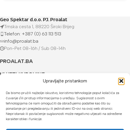
Geo Spektar d.o.o. PJ. Proalat
Trnska cesta 1, 88220 Široki Brijeg
Telefon: +387 (0) 63 113 513
info@proalat.ba
Pon-Pet 08-16h / Sub 08-14h
PROALAT.BA
UVJETI KUPOVINE
Upravljajte pristankom
NAČINI PLAĆANJA
Da bismo pružili najbolje iskustvo, koristimo tehnologije poput kolačića za
čuvanje i/ili pristup informacijama o uređaju. Suglasnost s ovim
U našoj web trgovini možete platiti:
tehnologijama će nam omogućiti da obrađujemo podatke kao što su
ponašanje pri pregledavanju ili jedinstveni ID-ovi na ovoj web stranici.
Kreditnim karticama jednokratno ili do 24 rate
Nepristanak ili povlačenje suglasnosti može negativno utjecati na određene
karakteristike i funkcije.
Općom uplatnicom, virmanom, internet bankarstvom