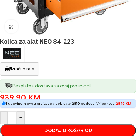
Povećaj sliku
Kolica za alat NEO 84-223
Izračun rata
Besplatna dostava za ovaj proizvod!
939,90
KM
🎁
Kupovinom ovog proizvoda dobivate
2819
bodova! Vrijednost:
28,19
KM
-
+
DODAJ U KOŠARICU