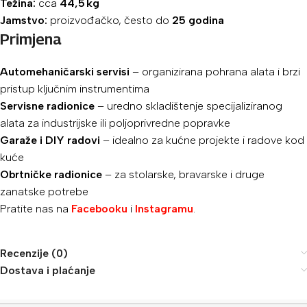
Težina:
cca
44,5 kg
Jamstvo:
proizvođačko, često do
25 godina
Primjena
Automehaničarski servisi
– organizirana pohrana alata i brzi
pristup ključnim instrumentima
Servisne radionice
– uredno skladištenje specijaliziranog
alata za industrijske ili poljoprivredne popravke
Garaže i DIY radovi
– idealno za kućne projekte i radove kod
kuće
Obrtničke radionice
– za stolarske, bravarske i druge
zanatske potrebe
Pratite nas na
Facebooku
i
Instagramu
.
Recenzije (0)
Dostava i plaćanje