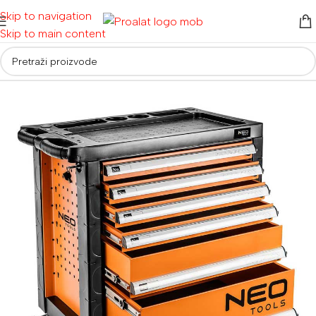
Skip to navigation
Skip to main content
Početna
/
Ručni alati i oprema
/
Torbe, kutije i kolica za alat