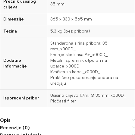
Prečnik usisnog
35 mm
crijeva
Dimenzije
365 x 330 x 565 mm
Težina
5.3 kg (bez pribora)
Standardna širina pribora: 35
mm_x000D_
Energetske klasa A+_x000D_
Dodatne
Metalni spremnik otporan na
informacije
udarce_x000D_
Kvačica za kabal_x000D_
Praktično pospremanje pribora na
uredjaju
Usisino crijevo 1,7m, Ø 35mm_x000D_
Isporučeni pribor
Pločasti filter
Opis
Recenzije (0)