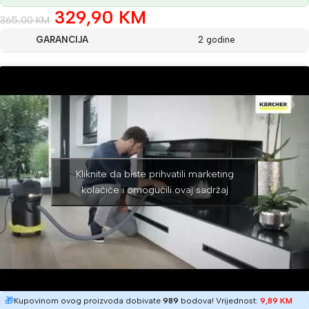
329,90
KM
365,00
KM
GARANCIJA
2 godine
Kliknite da biste prihvatili marketing
kolačiće i omogućili ovaj sadržaj
🎁
Kupovinom ovog proizvoda dobivate
989
bodova! Vrijednost:
9,89
KM