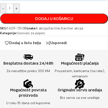
-
+
DODAJ U KOŠARICU
SKU:
1.629-731.0
Oznake:
k akcija
,
Karcher
,
Karcher akcija
Kategorije:
Usisivači za pepeo
Dodaj u listu želja
Usporedi
Besplatna dostava 24/48h
Mogućnosti plaćanja
Za narudžbe preko 200 KM
Pouzećem, karticama (na rate),
virmanom
Mogućnost povrata
Originalni servis uređaja
proizvoda
Brz servis za sve uređaje
U roku 15 dana od kupovine