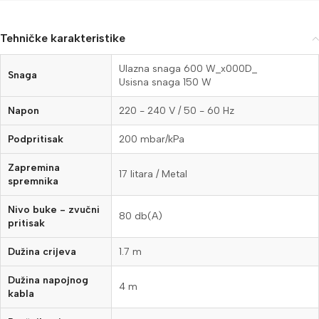
Tehničke karakteristike
Ulazna snaga 600 W_x000D_
Snaga
Usisna snaga 150 W
Napon
220 - 240 V / 50 - 60 Hz
Podpritisak
200 mbar/kPa
Zapremina
17 litara / Metal
spremnika
Nivo buke - zvučni
80 db(A)
pritisak
Dužina crijeva
1.7 m
Dužina napojnog
4 m
kabla