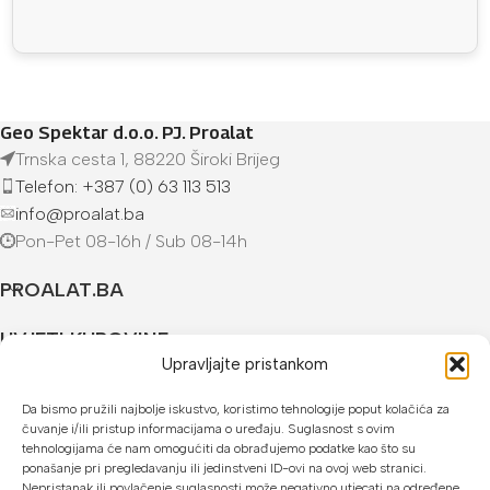
Geo Spektar d.o.o. PJ. Proalat
Trnska cesta 1, 88220 Široki Brijeg
Telefon: +387 (0) 63 113 513
info@proalat.ba
Pon-Pet 08-16h / Sub 08-14h
PROALAT.BA
UVJETI KUPOVINE
Upravljajte pristankom
NAČINI PLAĆANJA
Da bismo pružili najbolje iskustvo, koristimo tehnologije poput kolačića za
čuvanje i/ili pristup informacijama o uređaju. Suglasnost s ovim
U našoj web trgovini možete platiti:
tehnologijama će nam omogućiti da obrađujemo podatke kao što su
ponašanje pri pregledavanju ili jedinstveni ID-ovi na ovoj web stranici.
Kreditnim karticama jednokratno ili do 24 rate
Nepristanak ili povlačenje suglasnosti može negativno utjecati na određene