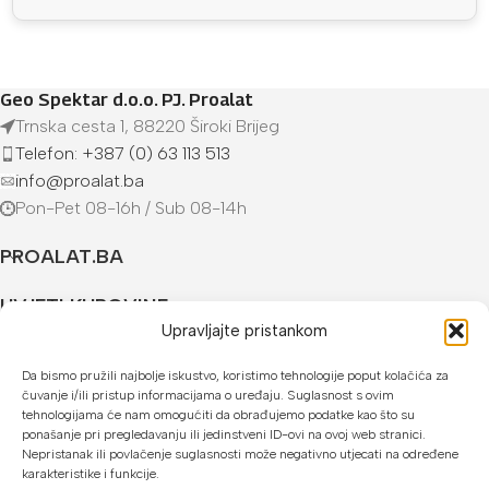
Geo Spektar d.o.o. PJ. Proalat
Trnska cesta 1, 88220 Široki Brijeg
Telefon: +387 (0) 63 113 513
info@proalat.ba
Pon-Pet 08-16h / Sub 08-14h
PROALAT.BA
UVJETI KUPOVINE
Upravljajte pristankom
NAČINI PLAĆANJA
Da bismo pružili najbolje iskustvo, koristimo tehnologije poput kolačića za
čuvanje i/ili pristup informacijama o uređaju. Suglasnost s ovim
U našoj web trgovini možete platiti:
tehnologijama će nam omogućiti da obrađujemo podatke kao što su
ponašanje pri pregledavanju ili jedinstveni ID-ovi na ovoj web stranici.
Kreditnim karticama jednokratno ili do 24 rate
Nepristanak ili povlačenje suglasnosti može negativno utjecati na određene
karakteristike i funkcije.
Općom uplatnicom, virmanom, internet bankarstvom