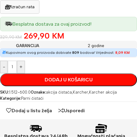
Izračun rata
Besplatna dostava za ovaj proizvod!
269,90
KM
329,90
KM
GARANCIJA
2 godine
🎁
Kupovinom ovog proizvoda dobivate
809
bodova! Vrijednost:
8,09
KM
-
+
DODAJ U KOŠARICU
SKU:
1.512-600.0
Oznake:
akcija čistača
,
Karcher
,
Karcher akcija
Kategorije:
Parni čistači
Dodaj u listu želja
Usporedi
Besplatna dostava 24/48h
Mogućnosti plaćanja