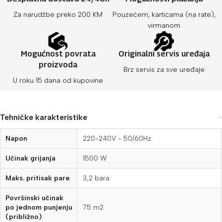
Za narudžbe preko 200 KM
Pouzećem, karticama (na rate),
virmanom
Mogućnost povrata
Originalni servis uređaja
proizvoda
Brz servis za sve uređaje
U roku 15 dana od kupovine
Tehničke karakteristike
Napon
220-240V - 50/60Hz
Učinak grijanja
1500 W
Maks. pritisak pare
3,2 bara
Površinski učinak
po jednom punjenju
75 m2
(približno)