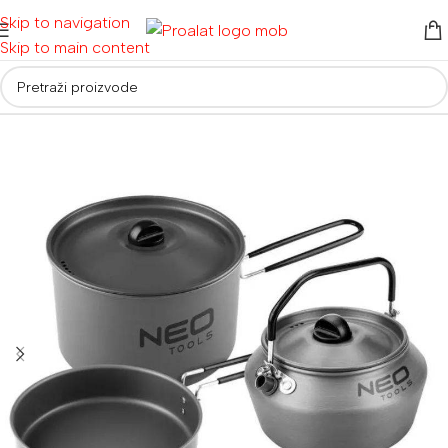
Skip to navigation
Skip to main content
Početna
/
Ostalo
/
Oprema za kampiranje