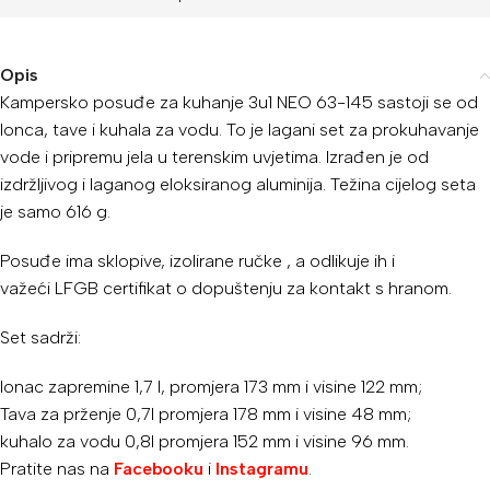
Opis
Kampersko posuđe za kuhanje 3u1 NEO 63-145 sastoji se od
lonca, tave i kuhala za vodu. To je lagani set za prokuhavanje
vode i pripremu jela u terenskim uvjetima. Izrađen je od
izdržljivog i laganog eloksiranog aluminija. Težina cijelog seta
je samo 616 g.
Posuđe ima sklopive, izolirane ručke , a odlikuje ih i
važeći LFGB certifikat o dopuštenju za kontakt s hranom.
Set sadrži:
lonac zapremine 1,7 l, promjera 173 mm i visine 122 mm;
Tava za prženje 0,7l promjera 178 mm i visine 48 mm;
kuhalo za vodu 0,8l promjera 152 mm i visine 96 mm.
Pratite nas na
Facebooku
i
Instagramu
.