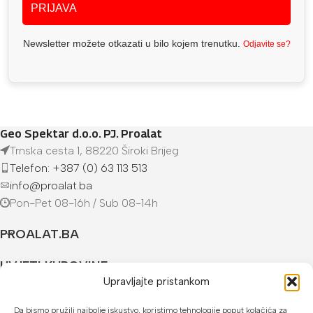
PRIJAVA
Newsletter možete otkazati u bilo kojem trenutku.
Odjavite se?
Geo Spektar d.o.o. PJ. Proalat
Trnska cesta 1, 88220 Široki Brijeg
Telefon: +387 (0) 63 113 513
info@proalat.ba
Pon-Pet 08-16h / Sub 08-14h
PROALAT.BA
UVJETI KUPOVINE
Upravljajte pristankom
NAČINI PLAĆANJA
Da bismo pružili najbolje iskustvo, koristimo tehnologije poput kolačića za