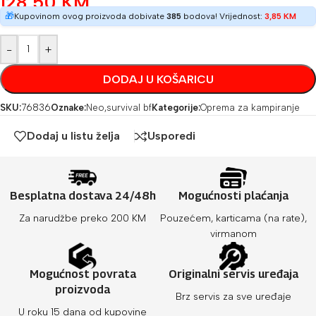
128,50
KM
🎁
Kupovinom ovog proizvoda dobivate
385
bodova! Vrijednost:
3,85
KM
-
+
DODAJ U KOŠARICU
SKU:
76836
Oznake:
Neo
,
survival bf
Kategorije:
Oprema za kampiranje
Dodaj u listu želja
Usporedi
Besplatna dostava 24/48h
Mogućnosti plaćanja
Za narudžbe preko 200 KM
Pouzećem, karticama (na rate),
virmanom
Mogućnost povrata
Originalni servis uređaja
proizvoda
Brz servis za sve uređaje
U roku 15 dana od kupovine