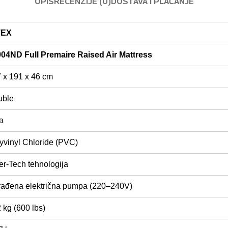
OPIS
RECENZIJE (0)
DOSTAVA I PLAĆANJE
TEX
04ND Full Premaire Raised Air Mattress
 x 191 x 46 cm
uble
a
yvinyl Chloride (PVC)
er-Tech tehnologija
ađena električna pumpa (220–240V)
 kg (600 lbs)