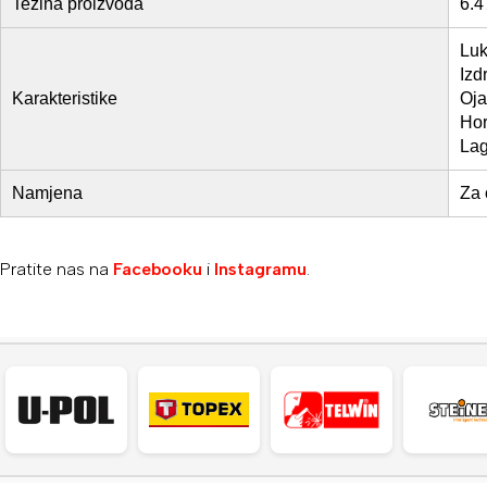
Težina proizvoda
6.4
Luk
Izd
Karakteristike
Oja
Hor
Lag
Namjena
Za 
Pratite nas na
Facebooku
i
Instagramu
.