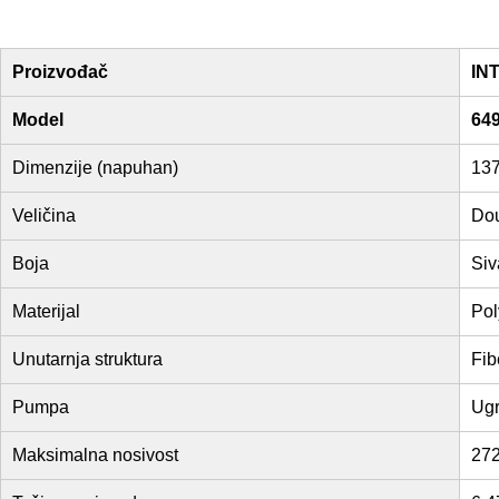
Proizvođač
IN
Model
649
Dimenzije (napuhan)
137
Veličina
Do
Boja
Siv
Materijal
Pol
Unutarnja struktura
Fib
Pumpa
Ugr
Maksimalna nosivost
272