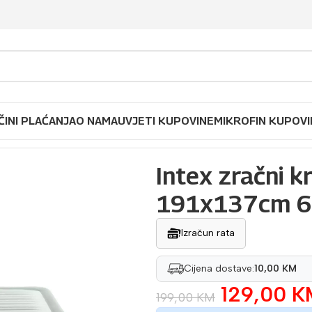
ČINI PLAĆANJA
O NAMA
UVJETI KUPOVINE
MIKROFIN KUPOVI
ni krevet madrac na puhanje 191x137cm 64904NDe
Intex zračni 
191x137cm 
Izračun rata
Cijena dostave:
10,00 KM
129,00
K
199,00
KM