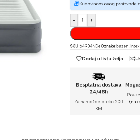
🎁
Kupovinom ovog proizvoda 
-
+
SKU:
64904NDe
Oznake:
bazeni
,
Intex
Dodaj u listu želja
U
Besplatna dostava
Moguć
24/48h
Pouze
Za narudžbe preko 200
(na r
KM