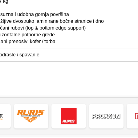
7 kg
suzna i udobna gornja površina
ržljive dvostruko laminirane bočne stranice i dno
čani rubovi (top & bottom edge support)
izontalne potporne grede
ani prenosivi kofer / torba
odrasle / spavanje