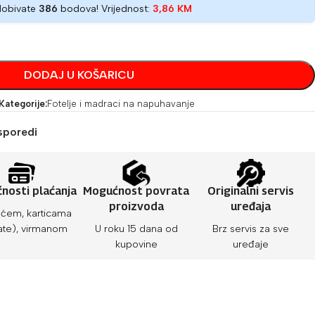
dobivate
386
bodova! Vrijednost:
3,86
KM
DODAJ U KOŠARICU
Kategorije:
Fotelje i madraci na napuhavanje
sporedi
nosti plaćanja
Mogućnost povrata
Originalni servis
proizvoda
uređaja
ćem, karticama
ate), virmanom
U roku 15 dana od
Brz servis za sve
kupovine
uređaje