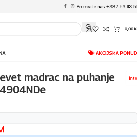
Pozovite nas +387 63 113 5
0,00
K
NA
AKCIJSKA PONU
krevet madrac na puhanje
Int
64904NDe
M