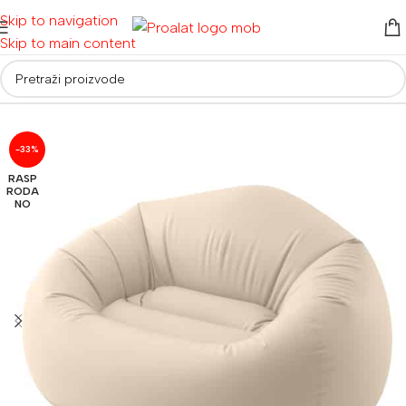
Skip to navigation
Skip to main content
Početna
/
Bazeni
/
Fotelje i madraci na napuhavanje
-33%
RASP
RODA
NO