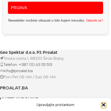
PRIJAVA
Newsletter možete otkazati u bilo kojem trenutku.
Odjavite se?
Geo Spektar d.o.o. PJ. Proalat
Trnska cesta 1, 88220 Široki Brijeg
Telefon: +387 (0) 63 113 513
info@proalat.ba
Pon-Pet 08-16h / Sub 08-14h
PROALAT.BA
UVJETI KUPOVINE
Upravljajte pristankom
NAČINI PLAĆANJA