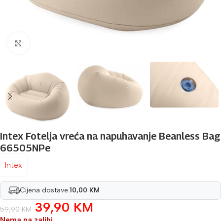
Povećaj sliku
Intex Fotelja vreća na napuhavanje Beanless Bag
66505NPe
Intex
Cijena dostave:
10,00 KM
39,90
KM
59,90
KM
Nema na zalihi