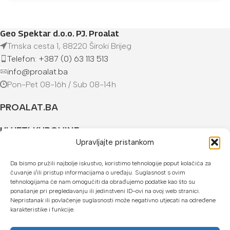
Geo Spektar d.o.o. PJ. Proalat
Trnska cesta 1, 88220 Široki Brijeg
Telefon: +387 (0) 63 113 513
info@proalat.ba
Pon-Pet 08-16h / Sub 08-14h
PROALAT.BA
UVJETI KUPOVINE
Upravljajte pristankom
NAČINI PLAĆANJA
Da bismo pružili najbolje iskustvo, koristimo tehnologije poput kolačića za
čuvanje i/ili pristup informacijama o uređaju. Suglasnost s ovim
U našoj web trgovini možete platiti:
tehnologijama će nam omogućiti da obrađujemo podatke kao što su
ponašanje pri pregledavanju ili jedinstveni ID-ovi na ovoj web stranici.
Kreditnim karticama jednokratno ili do 24 rate
Nepristanak ili povlačenje suglasnosti može negativno utjecati na određene
karakteristike i funkcije.
Općom uplatnicom, virmanom, internet bankarstvom