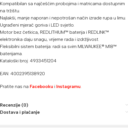
Kompatibilan sa najčešćim probojima i matricama dostupnim
na tržištu.
Najlakši, manje naporan i nepotrošan način izrade rupa u limu.
Ugrađeni mjerač goriva i LED svjetlo.
Motor bez četkica, REDLITHIUM™ baterija i REDLINK™
elektronika daju snagu, vrijeme rada i izdržljivost.
Fleksibilni sistem baterija: radi sa svim MILWAUKEE® M18™
baterijama.
Kataloški broj: 4933451204
EAN: 4002395138920
Pratite nas na
Facebooku
i
Instagramu
.
Recenzije (0)
Dostava i plaćanje