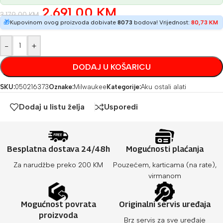
2.691,00
KM
3.179,00
KM
🎁
Kupovinom ovog proizvoda dobivate
8073
bodova! Vrijednost:
80,73
KM
-
+
DODAJ U KOŠARICU
SKU:
050216373
Oznake:
Milwaukee
Kategorije:
Aku ostali alati
Dodaj u listu želja
Usporedi
Besplatna dostava 24/48h
Mogućnosti plaćanja
Za narudžbe preko 200 KM
Pouzećem, karticama (na rate),
virmanom
Mogućnost povrata
Originalni servis uređaja
proizvoda
Brz servis za sve uređaje