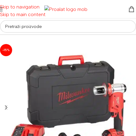
Skip to navigation
Skip to main content
Početna
/
Akumulatorski alati
/
Aku ostali alati
-15%