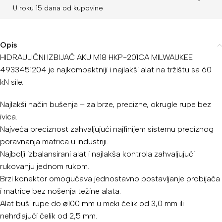
U roku 15 dana od kupovine
Opis
HIDRAULIČNI IZBIJAČ AKU M18 HKP-201CA MILWAUKEE
4933451204 je najkompaktniji i najlakši alat na tržištu sa 60
kN sile.
Najlakši način bušenja – za brze, precizne, okrugle rupe bez
ivica.
Najveća preciznost zahvaljujući najfinijem sistemu preciznog
poravnanja matrica u industriji.
Najbolji izbalansirani alat i najlakša kontrola zahvaljujući
rukovanju jednom rukom.
Brzi konektor omogućava jednostavno postavljanje probijača
i matrice bez nošenja težine alata.
Alat buši rupe do ⌀100 mm u meki čelik od 3,0 mm ili
nehrđajući čelik od 2,5 mm.