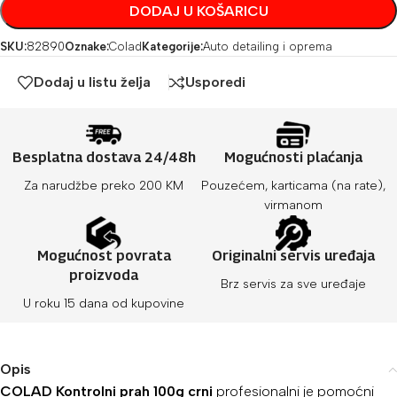
DODAJ U KOŠARICU
SKU:
82890
Oznake:
Colad
Kategorije:
Auto detailing i oprema
Dodaj u listu želja
Usporedi
Besplatna dostava 24/48h
Mogućnosti plaćanja
Za narudžbe preko 200 KM
Pouzećem, karticama (na rate),
virmanom
Mogućnost povrata
Originalni servis uređaja
proizvoda
Brz servis za sve uređaje
U roku 15 dana od kupovine
Opis
COLAD Kontrolni prah 100g crni
profesionalni je pomoćni