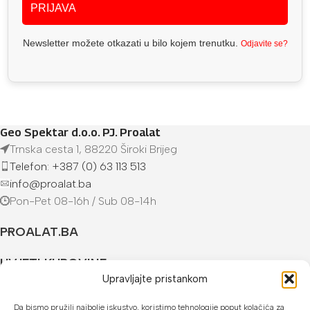
PRIJAVA
Newsletter možete otkazati u bilo kojem trenutku.
Odjavite se?
Geo Spektar d.o.o. PJ. Proalat
Trnska cesta 1, 88220 Široki Brijeg
Telefon: +387 (0) 63 113 513
info@proalat.ba
Pon-Pet 08-16h / Sub 08-14h
PROALAT.BA
UVJETI KUPOVINE
Upravljajte pristankom
NAČINI PLAĆANJA
Da bismo pružili najbolje iskustvo, koristimo tehnologije poput kolačića za