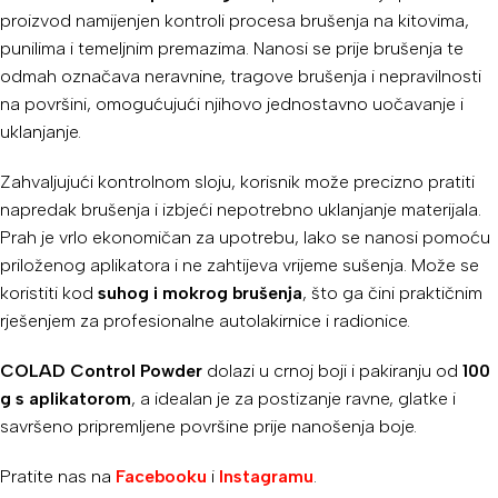
proizvod namijenjen kontroli procesa brušenja na kitovima,
punilima i temeljnim premazima. Nanosi se prije brušenja te
odmah označava neravnine, tragove brušenja i nepravilnosti
na površini, omogućujući njihovo jednostavno uočavanje i
uklanjanje.
Zahvaljujući kontrolnom sloju, korisnik može precizno pratiti
napredak brušenja i izbjeći nepotrebno uklanjanje materijala.
Prah je vrlo ekonomičan za upotrebu, lako se nanosi pomoću
priloženog aplikatora i ne zahtijeva vrijeme sušenja. Može se
koristiti kod
suhog i mokrog brušenja
, što ga čini praktičnim
rješenjem za profesionalne autolakirnice i radionice.
COLAD Control Powder
dolazi u crnoj boji i pakiranju od
100
g s aplikatorom
, a idealan je za postizanje ravne, glatke i
savršeno pripremljene površine prije nanošenja boje.
Pratite nas na
Facebooku
i
Instagramu
.