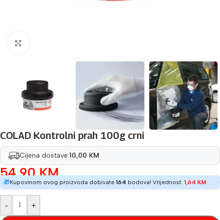
Povećaj sliku
COLAD Kontrolni prah 100g crni
Cijena dostave:
10,00 KM
54,90
KM
🎁
Kupovinom ovog proizvoda dobivate
164
bodova! Vrijednost:
1,64
KM
-
+