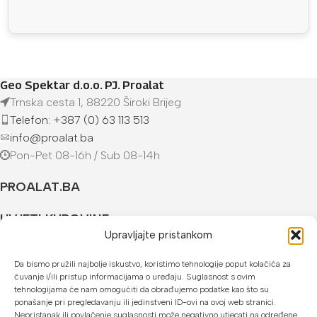
Geo Spektar d.o.o. PJ. Proalat
Trnska cesta 1, 88220 Široki Brijeg
Telefon: +387 (0) 63 113 513
info@proalat.ba
Pon-Pet 08-16h / Sub 08-14h
PROALAT.BA
UVJETI KUPOVINE
Upravljajte pristankom
NAČINI PLAĆANJA
Da bismo pružili najbolje iskustvo, koristimo tehnologije poput kolačića za
čuvanje i/ili pristup informacijama o uređaju. Suglasnost s ovim
U našoj web trgovini možete platiti:
tehnologijama će nam omogućiti da obrađujemo podatke kao što su
ponašanje pri pregledavanju ili jedinstveni ID-ovi na ovoj web stranici.
Kreditnim karticama jednokratno ili do 24 rate
Nepristanak ili povlačenje suglasnosti može negativno utjecati na određene