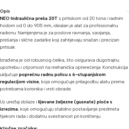
Opis
NEO hidraulična preša 20T
s pritiskom od 20 tona i radnim
hodom od 0 do 905 mm, idealan je alat za profesionalnu
radionu. Namijenjena je za poslove ravnanja, savijanja,
prešanja i slične zadatke koji zahtijevaju snažan i precizan
pritisak.
Izrađena je od robusnog čelika, što osigurava dugotrajnu
upotrebu i otpornost na mehanička opterećenja. Konstrukcija
uključuje
poprečnu radnu policu s 6-stupanjskom
regulacijom visine
, koja omogućuje prilagodbu alatu prema
potrebama korisnika i vrsti obrade.
Uz uređaj dolaze i
lijevane željezne (gusnate) ploče s
izrezima
, koje omogućuju stabilno postavljanje predmeta
tijekom rada i dodatnu svestranost pri korištenju.
Ključne značajke: