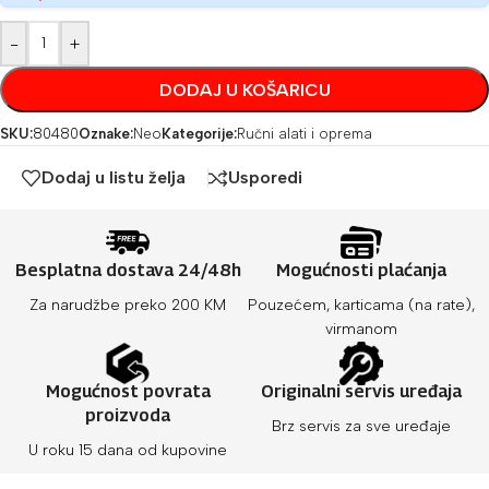
-
+
DODAJ U KOŠARICU
SKU:
80480
Oznake:
Neo
Kategorije:
Ručni alati i oprema
Dodaj u listu želja
Usporedi
Besplatna dostava 24/48h
Mogućnosti plaćanja
Za narudžbe preko 200 KM
Pouzećem, karticama (na rate),
virmanom
Mogućnost povrata
Originalni servis uređaja
proizvoda
Brz servis za sve uređaje
U roku 15 dana od kupovine