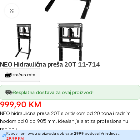
Povećaj sliku
NEO Hidraulična preša 20T 11-714
Izračun rata
Besplatna dostava za ovaj proizvod!
999,90
KM
NEO hidraulična preša 20T s pritiskom od 20 tona i radnim
hodom od 0 do 905 mm, idealan je alat za profesionalnu
radionu.
Kupovinom ovog proizvoda dobivate
2999
bodova! Vrijednost:
🎁
29,99
KM