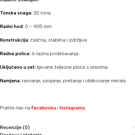
Tonska snaga:
20 tona
Radni hod:
0 – 905 mm
Konstrukcija:
čelična, stabilna i izdržljiva
Radna polica:
6 razina podešavanja
Uključeno u set:
lijevane željezne ploče s izrezima
Namjena:
ravnanje, savijanje, prešanje i oblikovanje metala
Pratite nas na
Facebooku
i
Instagramu
.
Recenzije (0)
Dostava i plaćanje