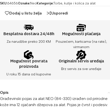
SKU:
64656
Oznake:
Neo
Kategorije:
Torbe, kutije i kolica za alat
Dodaj u listu želja
Usporedi
Besplatna dostava 24/48h
Mogućnosti plaćanja
Za narudžbe preko 200 KM
Pouzećem, karticama (na rate),
virmanom
Mogućnost povrata
Originalni servis uređaja
proizvoda
Brz servis za sve uređaje
U roku 15 dana od kupovine
Opis
Građevinski pojas za alat NEO (84-330)
izrađen od prirodne
kože ima 12 ojačanih džepova za alat. Pojas je čvrst i podesiv.