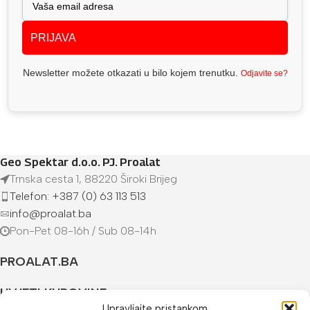
PRIJAVA
Newsletter možete otkazati u bilo kojem trenutku.
Odjavite se?
Geo Spektar d.o.o. PJ. Proalat
Trnska cesta 1, 88220 Široki Brijeg
Telefon: +387 (0) 63 113 513
info@proalat.ba
Pon-Pet 08-16h / Sub 08-14h
PROALAT.BA
UVJETI KUPOVINE
Upravljajte pristankom