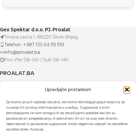
Geo Spektar d.o.o. PJ. Proalat
Trnska cesta 1, 88220 Široki Brijeg
Telefon: +387 (0) 63 113 513
info@proalat.ba
Pon-Pet 08-16h / Sub 08-14h
PROALAT.BA
UVJETI KUPOVINE
Upravljajte pristankom
NAČINI PLAĆANJA
Da bismo pružili najbolje iskustvo, koristimo tehnologije poput kolačića za
čuvanje i/ili pristup informacijama o uređaju. Suglasnost s ovim
tehnologijama će nam omogućiti da obrađujemo podatke kao što su
U našoj web trgovini možete platiti:
ponašanje pri pregledavanju ili jedinstveni ID-ovi na ovoj web stranici.
Nepristanak ili povlačenje suglasnosti može negativno utjecati na određene
Kreditnim karticama jednokratno ili do 24 rate
karakteristike i funkcije.