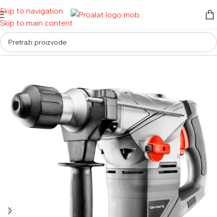
Skip to navigation
Skip to main content
Početna
/
Električni alati
/
Bušilice i čekići
/
Čekić bušilice SDS Plus