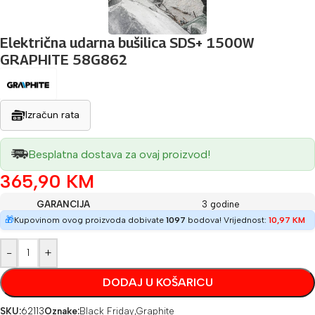
Električna udarna bušilica SDS+ 1500W
GRAPHITE 58G862
Izračun rata
Besplatna dostava za ovaj proizvod!
365,90
KM
GARANCIJA
3 godine
🎁
Kupovinom ovog proizvoda dobivate
1097
bodova! Vrijednost:
10,97
KM
-
+
DODAJ U KOŠARICU
SKU:
62113
Oznake:
Black Friday
,
Graphite