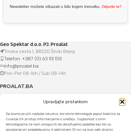
Newsletter možete otkazati u bilo kojem trenutku.
Odjavite se?
Geo Spektar d.o.o. PJ. Proalat
Trnska cesta 1, 88220 Široki Brijeg
Telefon: +387 (0) 63 113 513
info@proalat.ba
Pon-Pet 08-16h / Sub 08-14h
PROALAT.BA
UVJETI KUPOVINE
Upravljajte pristankom
NAČINI PLAĆANJA
Da bismo pružili najbolje iskustvo, koristimo tehnologije poput kolačića za
čuvanje i/ili pristup informacijama o uređaju. Suglasnost s ovim
tehnologijama će nam omogućiti da obrađujemo podatke kao što su
U našoj web trgovini možete platiti:
ponašanje pri pregledavanju ili jedinstveni ID-ovi na ovoj web stranici.