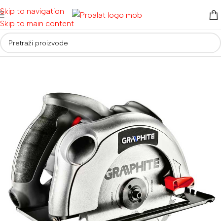
Skip to navigation
Skip to main content
Početna
/
Električni alati
/
Pile
/
Stolne, potezne pile i cirkulari