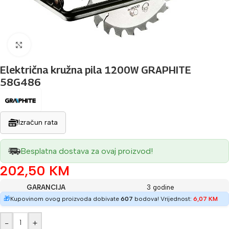
Povećaj sliku
Električna kružna pila 1200W GRAPHITE
58G486
Izračun rata
Besplatna dostava za ovaj proizvod!
202,50
KM
GARANCIJA
3 godine
🎁
Kupovinom ovog proizvoda dobivate
607
bodova! Vrijednost:
6,07
KM
-
+