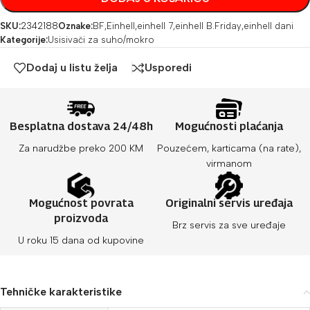
SKU:
2342188
Oznake:
BF
,
Einhell
,
einhell 7
,
einhell B.Friday
,
einhell dani
Kategorije:
Usisivači za suho/mokro
Dodaj u listu želja
Usporedi
Besplatna dostava 24/48h
Mogućnosti plaćanja
Za narudžbe preko 200 KM
Pouzećem, karticama (na rate),
virmanom
Mogućnost povrata
Originalni servis uređaja
proizvoda
Brz servis za sve uređaje
U roku 15 dana od kupovine
Tehničke karakteristike