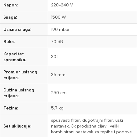
Napon:
220-240 V
Snaga:
1500 W
Usisna snaga:
190 mbar
Buka:
70 dB
Kapacitet
30 l
spremnika:
Promjer usisnog
36 mm
crijeva:
Dužina usisnog
250 cm
crijeva:
Težina:
5,7 kg
spužvasti filter, dugotrajni filter, uski
Set uključuje:
nastavak, 3x produžna cijev i veliki
kombinirani nastavak za tepihe i podove