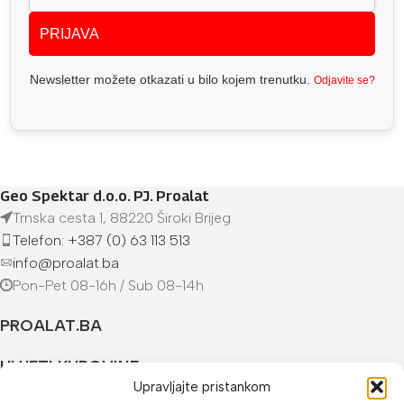
PRIJAVA
Newsletter možete otkazati u bilo kojem trenutku.
Odjavite se?
Geo Spektar d.o.o. PJ. Proalat
Trnska cesta 1, 88220 Široki Brijeg
Telefon: +387 (0) 63 113 513
info@proalat.ba
Pon-Pet 08-16h / Sub 08-14h
PROALAT.BA
UVJETI KUPOVINE
Upravljajte pristankom