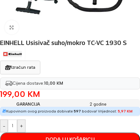
Povećaj sliku
EINHELL Usisivač suho/mokro TC-VC 1930 S
Izračun rata
Cijena dostave:
10,00 KM
199,00
KM
GARANCIJA
2 godine
🎁
Kupovinom ovog proizvoda dobivate
597
bodova! Vrijednost:
5,97
KM
-
+
DODAJ U KOŠARICU