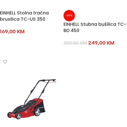
EINHELL Stolna tračna
-19%
brusilica TC-US 350
EINHELL Stubna bušilica TC-
BD 450
169,00
KM
DODAJ U KOŠARICU
249,00
KM
309,00
KM
DODAJ U KOŠARICU