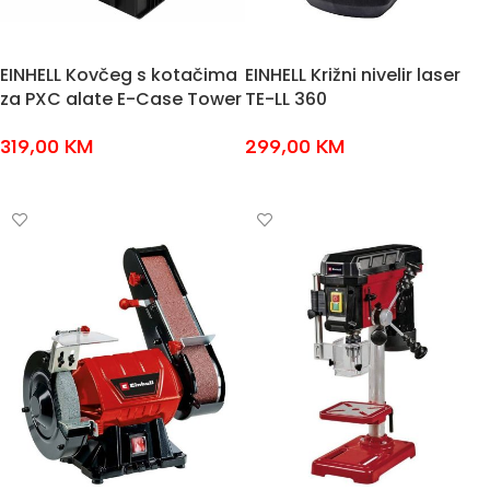
EINHELL Kovčeg s kotačima
EINHELL Križni nivelir laser
za PXC alate E-Case Tower
TE-LL 360
319,00
KM
299,00
KM
DODAJ U KOŠARICU
DODAJ U KOŠARICU