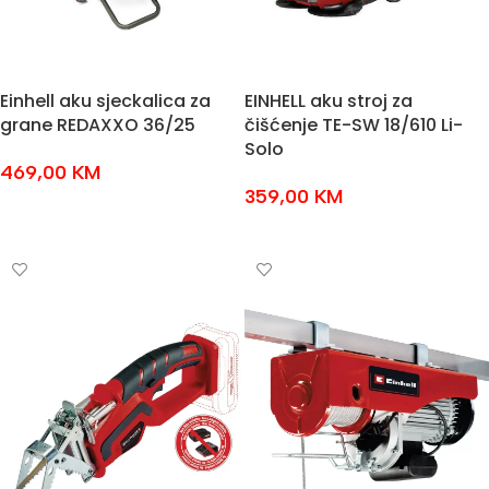
Einhell aku sjeckalica za
EINHELL aku stroj za
grane REDAXXO 36/25
čišćenje TE-SW 18/610 Li-
Solo
469,00
KM
359,00
KM
DODAJ U KOŠARICU
DODAJ U KOŠARICU