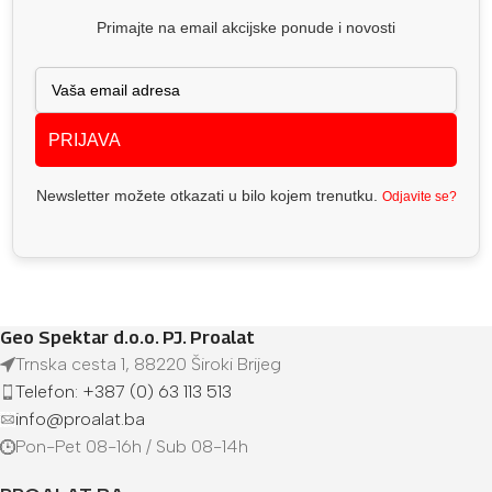
Primajte na email akcijske ponude i novosti
PRIJAVA
Newsletter možete otkazati u bilo kojem trenutku.
Odjavite se?
Geo Spektar d.o.o. PJ. Proalat
Trnska cesta 1, 88220 Široki Brijeg
Telefon: +387 (0) 63 113 513
info@proalat.ba
Pon-Pet 08-16h / Sub 08-14h