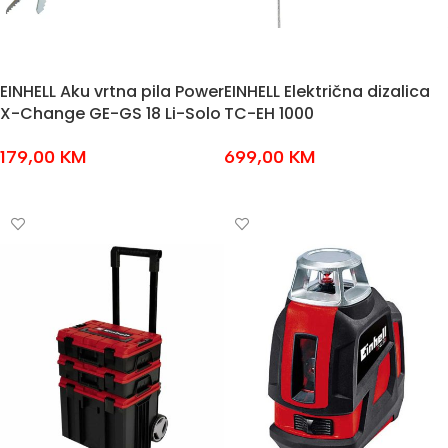
EINHELL Aku vrtna pila Power
EINHELL Električna dizalica
X-Change GE-GS 18 Li-Solo
TC-EH 1000
179,00
KM
699,00
KM
DODAJ U KOŠARICU
DODAJ U KOŠARICU