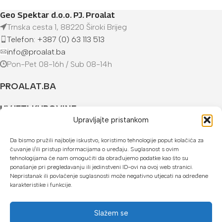
Geo Spektar d.o.o. PJ. Proalat
Trnska cesta 1, 88220 Široki Brijeg
Telefon: +387 (0) 63 113 513
info@proalat.ba
Pon-Pet 08-16h / Sub 08-14h
PROALAT.BA
UVJETI KUPOVINE
Upravljajte pristankom
NAČINI PLAĆANJA
Da bismo pružili najbolje iskustvo, koristimo tehnologije poput kolačića za
čuvanje i/ili pristup informacijama o uređaju. Suglasnost s ovim
U našoj web trgovini možete platiti:
tehnologijama će nam omogućiti da obrađujemo podatke kao što su
ponašanje pri pregledavanju ili jedinstveni ID-ovi na ovoj web stranici.
Kreditnim karticama jednokratno ili do 24 rate
Nepristanak ili povlačenje suglasnosti može negativno utjecati na određene
karakteristike i funkcije.
Općom uplatnicom, virmanom, internet bankarstvom
Gotovinom prilikom preuzimanja
Slažem se
Mikrofin do 18 rata