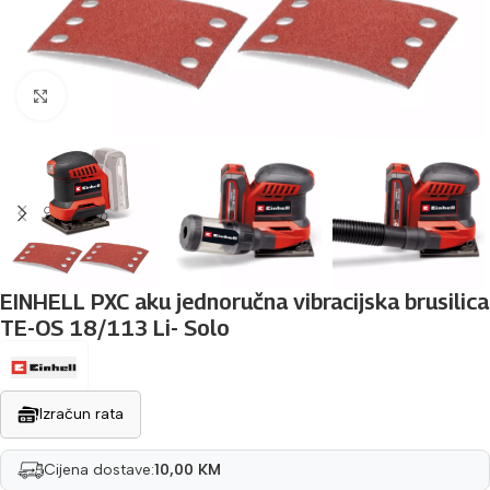
Povećaj sliku
EINHELL PXC aku jednoručna vibracijska brusilica
TE-OS 18/113 Li- Solo
Izračun rata
Cijena dostave:
10,00 KM