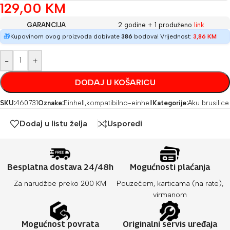
129,00
KM
GARANCIJA
2 godine + 1 produženo
link
🎁
Kupovinom ovog proizvoda dobivate
386
bodova! Vrijednost:
3,86
KM
-
+
DODAJ U KOŠARICU
SKU:
460731
Oznake:
Einhell
,
kompatibilno-einhell
Kategorije:
Aku brusilice
Dodaj u listu želja
Usporedi
Besplatna dostava 24/48h
Mogućnosti plaćanja
Za narudžbe preko 200 KM
Pouzećem, karticama (na rate),
virmanom
Mogućnost povrata
Originalni servis uređaja