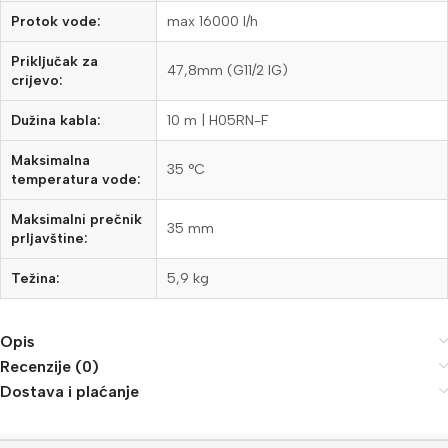
Protok vode:
max 16000 l/h
Priključak za
47,8mm (G11/2 IG)
crijevo:
Dužina kabla:
10 m | H05RN-F
Maksimalna
35 °C
temperatura vode:
Maksimalni prečnik
35 mm
prljavštine:
Težina:
5,9 kg
Opis
Recenzije (0)
Dostava i plaćanje