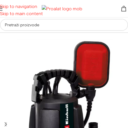
Skip to navigation
Skip to main content
Početna
/
Alati za vrt i dom
/
Poljoprivredni alati
/
Pumpe za vodu