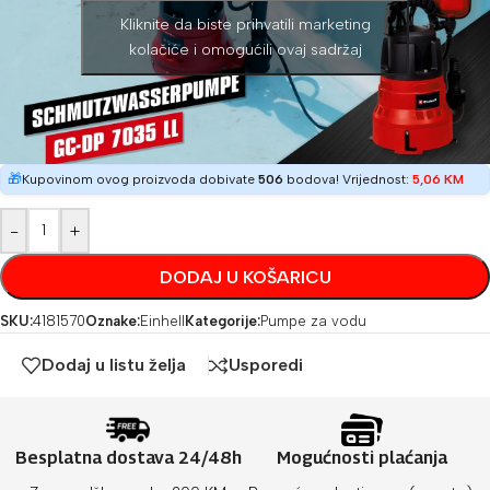
Kliknite da biste prihvatili marketing
kolačiće i omogućili ovaj sadržaj
🎁
Kupovinom ovog proizvoda dobivate
506
bodova! Vrijednost:
5,06
KM
-
+
DODAJ U KOŠARICU
SKU:
4181570
Oznake:
Einhell
Kategorije:
Pumpe za vodu
Dodaj u listu želja
Usporedi
Besplatna dostava 24/48h
Mogućnosti plaćanja