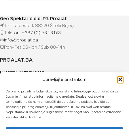
Geo Spektar d.o.o. PJ. Proalat
Trnska cesta 1, 88220 Široki Brijeg
Telefon: +387 (0) 63 113 513
info@proalat.ba
Pon-Pet 08-16h / Sub 08-14h
PROALAT.BA
UVJETI KUPOVINE
Upravljajte pristankom
NAČINI PLAĆANJA
Da bismo pružili najbolje iskustvo, koristimo tehnologije poput kolačića za
čuvanje i/ili pristup informacijama o uređaju. Suglasnost s ovim
U našoj web trgovini možete platiti:
tehnologijama će nam omogućiti da obrađujemo podatke kao što su
ponašanje pri pregledavanju ili jedinstveni ID-ovi na ovoj web stranici.
Kreditnim karticama jednokratno ili do 24 rate
Nepristanak ili povlačenje suglasnosti može negativno utjecati na određene
karakteristike i funkcije.
Općom uplatnicom, virmanom, internet bankarstvom