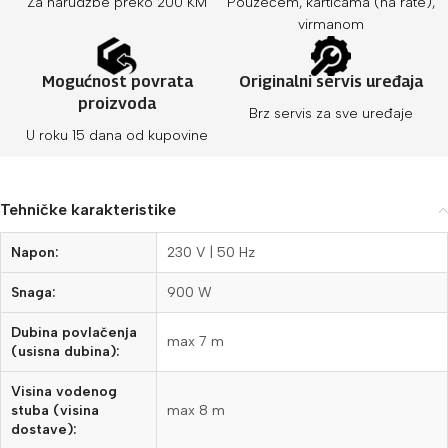
Za narudžbe preko 200 KM
Pouzećem, karticama (na rate),
virmanom
Mogućnost povrata
Originalni servis uređaja
proizvoda
Brz servis za sve uređaje
U roku 15 dana od kupovine
Tehničke karakteristike
Napon:
230 V | 50 Hz
Snaga:
900 W
Dubina povlačenja
max 7 m
(usisna dubina):
Visina vodenog
stuba (visina
max 8 m
dostave):