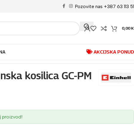
Pozovite nas +387 63 113 5
0,00
K
NA
AKCIJSKA PONU
nska kosilica GC-PM
j proizvod!