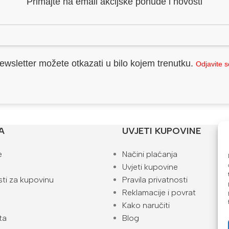
Primajte na email akcijske ponude i novosti
ewsletter možete otkazati u bilo kojem trenutku.
Odjavite 
A
UVJETI KUPOVINE
e
Načini plaćanja
Uvjeti kupovine
ti za kupovinu
Pravila privatnosti
Reklamacije i povrat
Kako naručiti
ta
Blog