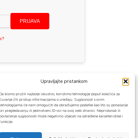
PRIJAVA
se?
NAČINI PLAĆANJA
Upravljajte pristankom
U našoj web trgovini možete platiti:
Da bismo pružili najbolje iskustvo, koristimo tehnologije poput kolačića za
čuvanje i/ili pristup informacijama o uređaju. Suglasnost s ovim
tehnologijama će nam omogućiti da obrađujemo podatke kao što su ponašanje
Kreditnim karticama jednokratno ili do
pri pregledavanju ili jedinstveni ID-ovi na ovoj web stranici. Nepristanak ili
24 rate
povlačenje suglasnosti može negativno utjecati na određene karakteristike i
funkcije.
Općom uplatnicom, virmanom, internet
bankarstvom