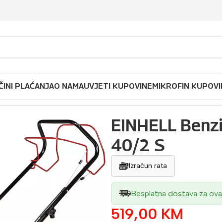
ČINI PLAĆANJA
O NAMA
UVJETI KUPOVINE
MIKROFIN KUPOVI
HELL Benzinska kosilica GC-PM 40/2 S
EINHELL Benzi
40/2 S
Izračun rata
Besplatna dostava za ova
519,00
KM