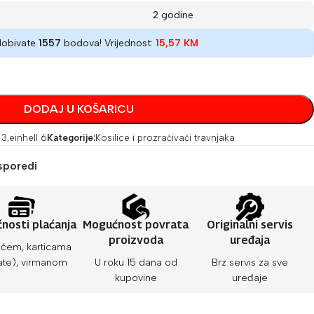
2 godine
dobivate
1557
bodova! Vrijednost:
15,57
KM
DODAJ U KOŠARICU
 3
,
einhell 6
Kategorije:
Kosilice i prozračivači travnjaka
sporedi
nosti plaćanja
Mogućnost povrata
Originalni servis
proizvoda
uređaja
ćem, karticama
ate), virmanom
U roku 15 dana od
Brz servis za sve
kupovine
uređaje