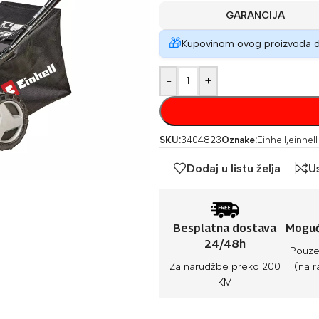
GARANCIJA
🎁
Kupovinom ovog proizvoda 
-
+
SKU:
3404823
Oznake:
Einhell
,
einhell
Dodaj u listu želja
U
Besplatna dostava
Moguć
24/48h
Pouze
Za narudžbe preko 200
(na r
KM