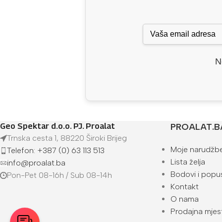
N
Geo Spektar d.o.o. PJ. Proalat
PROALAT.B
Trnska cesta 1, 88220 Široki Brijeg
Moje narudžb
Telefon: +387 (0) 63 113 513
Lista želja
info@proalat.ba
Bodovi i popus
Pon-Pet 08-16h / Sub 08-14h
Kontakt
O nama
Prodajna mjes