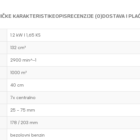
IČKE KARAKTERISTIKE
OPIS
RECENZIJE (0)
DOSTAVA I PLA
1.2 kW l 1,65 KS
132 cm³
2900 min^-1
1000 m²
40 cm
7x centralno
25 - 75 mm
178 / 203 mm
bezolovni benzin