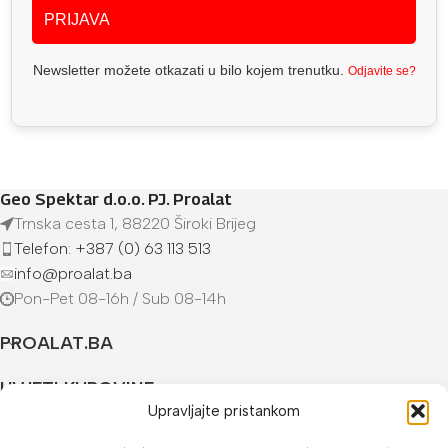
PRIJAVA
Newsletter možete otkazati u bilo kojem trenutku.
Odjavite se?
Geo Spektar d.o.o. PJ. Proalat
Trnska cesta 1, 88220 Široki Brijeg
Telefon: +387 (0) 63 113 513
info@proalat.ba
Pon-Pet 08-16h / Sub 08-14h
PROALAT.BA
UVJETI KUPOVINE
Upravljajte pristankom
NAČINI PLAĆANJA