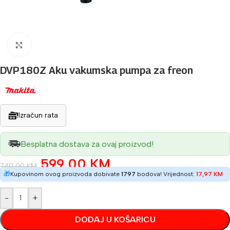
Povećaj sliku
DVP180Z Aku vakumska pumpa za freon
Izračun rata
Besplatna dostava za ovaj proizvod!
599,00
KM
749,00
KM
🎁
Kupovinom ovog proizvoda dobivate
1797
bodova! Vrijednost:
17,97
KM
-
+
DODAJ U KOŠARICU