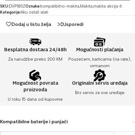
SKU:
DVP180Z
Oznake:
kompatibilno-makita
,
Makita
,
makita akcija 6
Kategorije:
Aku ostali alati
Dodaj u listu želja
Usporedi
Besplatna dostava 24/48h
Mogućnosti plaćanja
Za narudžbe preko 200 KM
Pouzećem, karticama (na rate),
virmanom
Mogućnost povrata
Originalni servis uređaja
proizvoda
Brz servis za sve uređaje
U roku 15 dana od kupovine
Kompatibilne baterije i punjači