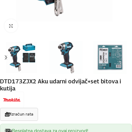
Povećaj sliku
DTD173ZJX2 Aku udarni odvijač+set bitova i
kutija
Izračun rata
Besplatna dostava za ovaj proizvod!