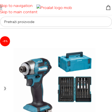
Skip to navigation
Skip to main content
Početna
/
Akumulatorski alati
/
Aku bušilice i odvijači
-5%