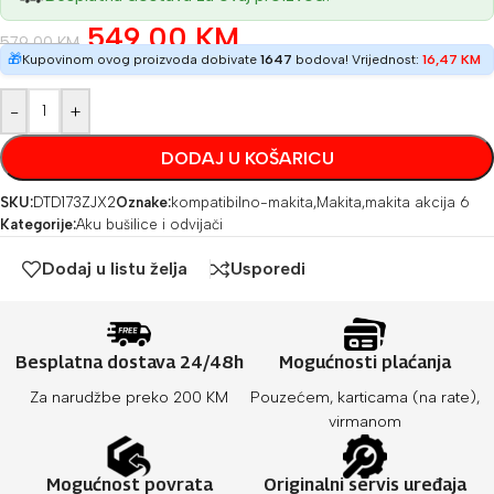
549,00
KM
579,00
KM
🎁
Kupovinom ovog proizvoda dobivate
1647
bodova! Vrijednost:
16,47
KM
-
+
DODAJ U KOŠARICU
SKU:
DTD173ZJX2
Oznake:
kompatibilno-makita
,
Makita
,
makita akcija 6
Kategorije:
Aku bušilice i odvijači
Dodaj u listu želja
Usporedi
Besplatna dostava 24/48h
Mogućnosti plaćanja
Za narudžbe preko 200 KM
Pouzećem, karticama (na rate),
virmanom
Mogućnost povrata
Originalni servis uređaja