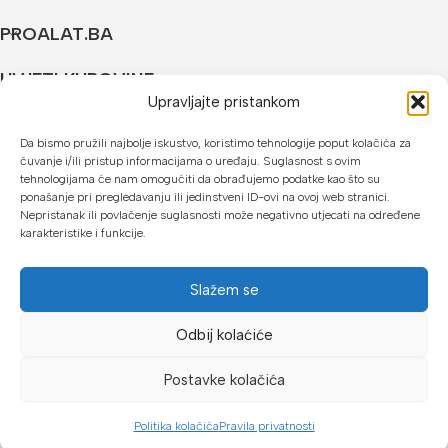
PROALAT.BA
UVJETI KUPOVINE
Upravljajte pristankom
NAČINI PLAĆANJA
Da bismo pružili najbolje iskustvo, koristimo tehnologije poput kolačića za
čuvanje i/ili pristup informacijama o uređaju. Suglasnost s ovim
U našoj web trgovini možete platiti:
tehnologijama će nam omogućiti da obrađujemo podatke kao što su
ponašanje pri pregledavanju ili jedinstveni ID-ovi na ovoj web stranici.
Kreditnim karticama jednokratno ili do 24 rate
Nepristanak ili povlačenje suglasnosti može negativno utjecati na određene
karakteristike i funkcije.
Općom uplatnicom, virmanom, internet bankarstvom
Gotovinom prilikom preuzimanja
Slažem se
Mikrofin do 18 rata
Odbij kolaćiće
Copyright © 2026 Proalat.ba
Postavke kolačića
Politika kolačića
Pravila privatnosti
Dućan
Lista želja
Košarica
Moj račun