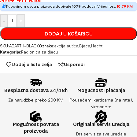
359,90
KM
🎁
Kupovinom ovog proizvoda dobivate
1079
bodova! Vrijednost:
10,79
KM
-
+
DODAJ U KOŠARICU
SKU:
ABARTH-BLACK
Oznake:
akcija autića
,
Djeca
,
Hecht
Kategorije:
Radionica za djecu
Dodaj u listu želja
Usporedi
Besplatna dostava 24/48h
Mogućnosti plaćanja
Za narudžbe preko 200 KM
Pouzećem, karticama (na rate),
virmanom
Mogućnost povrata
Originalni servis uređaja
proizvoda
Brz servis za sve uređaje