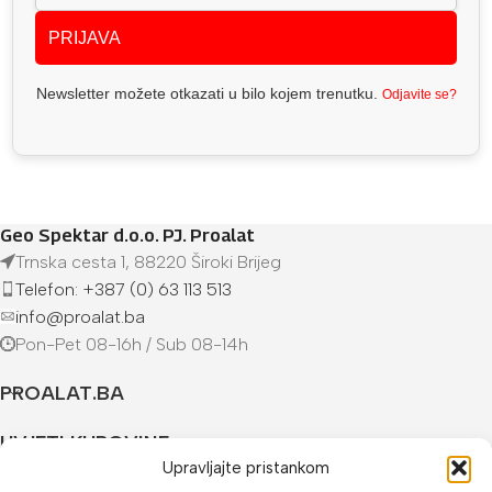
PRIJAVA
Newsletter možete otkazati u bilo kojem trenutku.
Odjavite se?
Geo Spektar d.o.o. PJ. Proalat
Trnska cesta 1, 88220 Široki Brijeg
Telefon: +387 (0) 63 113 513
info@proalat.ba
Pon-Pet 08-16h / Sub 08-14h
PROALAT.BA
UVJETI KUPOVINE
Upravljajte pristankom
NAČINI PLAĆANJA