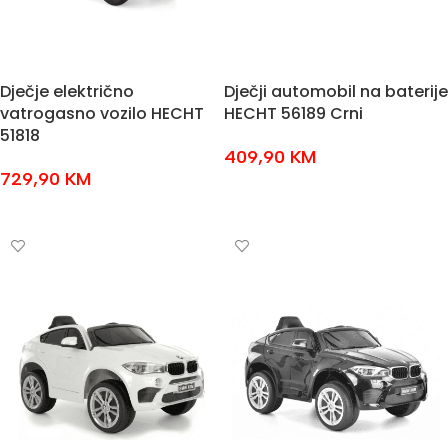
Dječje električno
Dječji automobil na baterije
vatrogasno vozilo HECHT
HECHT 56189 Crni
51818
409,90
KM
729,90
KM
DODAJ U KOŠARICU
DODAJ U KOŠARICU