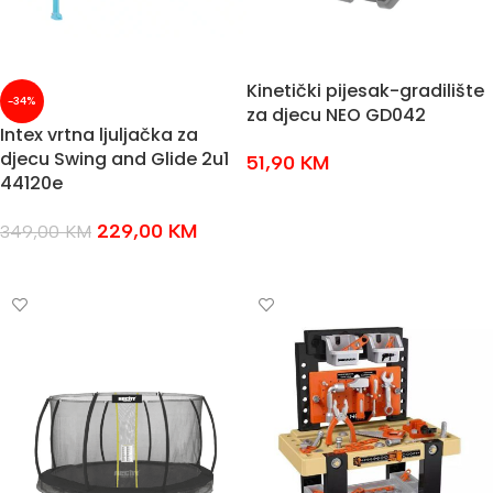
Kinetički pijesak-gradilište
-34%
za djecu NEO GD042
Intex vrtna ljuljačka za
djecu Swing and Glide 2u1
51,90
KM
44120e
DODAJ U KOŠARICU
229,00
KM
349,00
KM
DODAJ U KOŠARICU