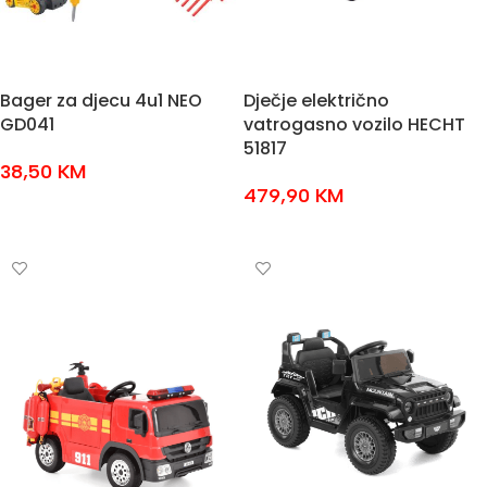
Bager za djecu 4u1 NEO
Dječje električno
GD041
vatrogasno vozilo HECHT
51817
38,50
KM
479,90
KM
DODAJ U KOŠARICU
DODAJ U KOŠARICU