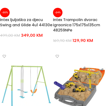
-30%
-24%
Intex ljuljaška za djecu
Intex Trampolin dvorac
Swing and Glide 4u1 44130e
igraonica 175x175x135cm
48259NPe
349,00
KM
499,00
KM
129,90
KM
169,90
KM
DODAJ U KOŠARICU
DODAJ U KOŠARICU