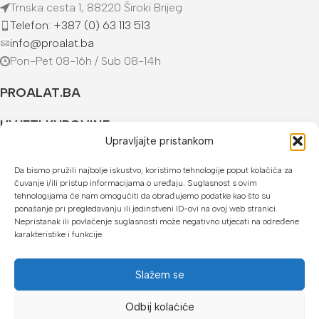
Trnska cesta 1, 88220 Široki Brijeg
Telefon: +387 (0) 63 113 513
info@proalat.ba
Pon-Pet 08-16h / Sub 08-14h
PROALAT.BA
UVJETI KUPOVINE
Upravljajte pristankom
NAČINI PLAĆANJA
Da bismo pružili najbolje iskustvo, koristimo tehnologije poput kolačića za
čuvanje i/ili pristup informacijama o uređaju. Suglasnost s ovim
U našoj web trgovini možete platiti:
tehnologijama će nam omogućiti da obrađujemo podatke kao što su
ponašanje pri pregledavanju ili jedinstveni ID-ovi na ovoj web stranici.
Kreditnim karticama jednokratno ili do 24 rate
Nepristanak ili povlačenje suglasnosti može negativno utjecati na određene
karakteristike i funkcije.
Općom uplatnicom, virmanom, internet bankarstvom
Gotovinom prilikom preuzimanja
Slažem se
Mikrofin do 18 rata
Odbij kolaćiće
Copyright © 2026 Proalat.ba