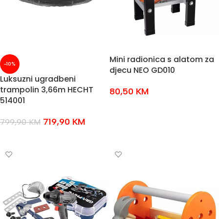
Mini radionica s alatom za
-10%
djecu NEO GD010
Luksuzni ugradbeni
trampolin 3,66m HECHT
80,50
KM
514001
DODAJ U KOŠARICU
719,90
KM
799,90
KM
DODAJ U KOŠARICU