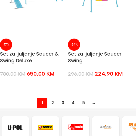
-17%
-24%
Set za ljuljanje Saucer &
Set za ljuljanje Saucer
Swing Deluxe
Swing
650,00
KM
224,90
KM
780,00
KM
296,00
KM
DODAJ U KOŠARICU
DODAJ U KOŠARICU
1
2
3
4
5
→