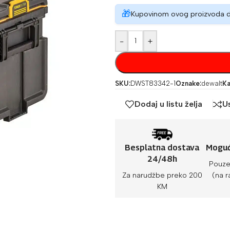
🎁
Kupovinom ovog proizvoda 
-
+
SKU:
DWST83342-1
Oznake:
dewalt
Ka
Dodaj u listu želja
U
Besplatna dostava
Moguć
24/48h
Pouze
Za narudžbe preko 200
(na r
KM