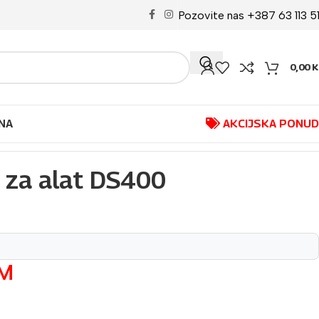
Pozovite nas +387 63 113 5
0,00
K
NA
AKCIJSKA PONU
 za alat DS400
M