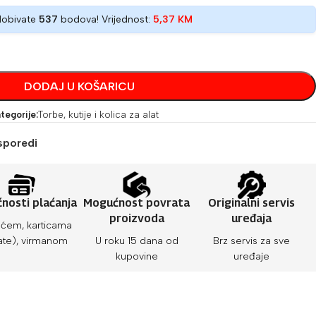
dobivate
537
bodova! Vrijednost:
5,37
KM
DODAJ U KOŠARICU
tegorije:
Torbe, kutije i kolica za alat
sporedi
nosti plaćanja
Mogućnost povrata
Originalni servis
proizvoda
uređaja
ćem, karticama
ate), virmanom
U roku 15 dana od
Brz servis za sve
kupovine
uređaje