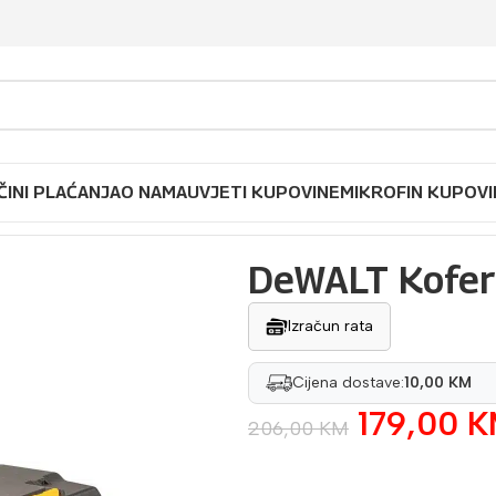
ČINI PLAĆANJA
O NAMA
UVJETI KUPOVINE
MIKROFIN KUPOVI
LT Kofer za alat DS400
DeWALT Kofer
Izračun rata
Cijena dostave:
10,00 KM
179,00
K
206,00
KM