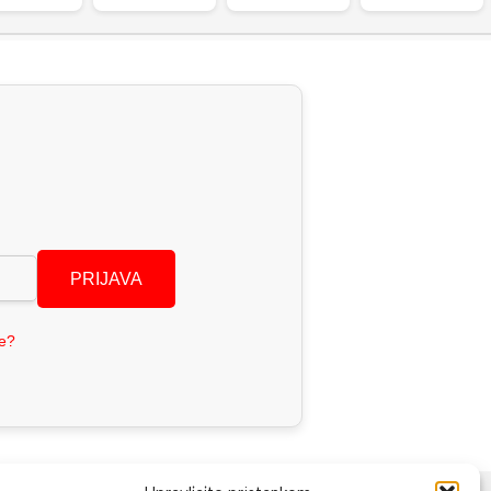
PRIJAVA
se?
NAČINI PLAĆANJA