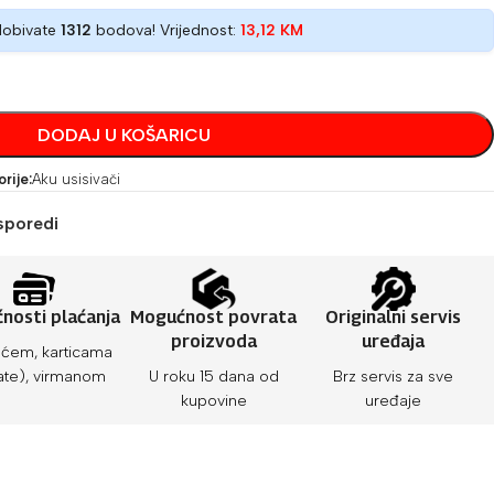
dobivate
1312
bodova! Vrijednost:
13,12
KM
DODAJ U KOŠARICU
rije:
Aku usisivači
sporedi
nosti plaćanja
Mogućnost povrata
Originalni servis
proizvoda
uređaja
ćem, karticama
ate), virmanom
U roku 15 dana od
Brz servis za sve
kupovine
uređaje