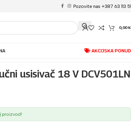
Pozovite nas +387 63 113 5
0,00
K
NA
AKCIJSKA PONU
čni usisivač 18 V DCV501LN
j proizvod!