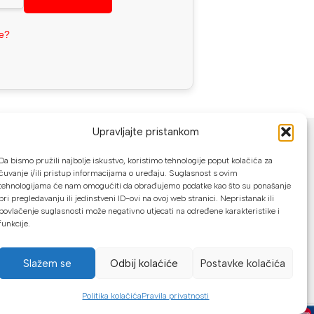
se?
NAČINI PLAĆANJA
Upravljajte pristankom
U našoj web trgovini možete platiti:
Da bismo pružili najbolje iskustvo, koristimo tehnologije poput kolačića za
čuvanje i/ili pristup informacijama o uređaju. Suglasnost s ovim
tehnologijama će nam omogućiti da obrađujemo podatke kao što su ponašanje
Kreditnim karticama jednokratno ili do
pri pregledavanju ili jedinstveni ID-ovi na ovoj web stranici. Nepristanak ili
24 rate
povlačenje suglasnosti može negativno utjecati na određene karakteristike i
funkcije.
Općom uplatnicom, virmanom, internet
bankarstvom
Slažem se
Odbij kolaćiće
Postavke kolačića
Gotovinom prilikom preuzimanja
Mikrofin do 18 rata
Politika kolačića
Pravila privatnosti