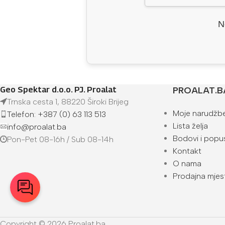
N
Geo Spektar d.o.o. PJ. Proalat
PROALAT.B
Trnska cesta 1, 88220 Široki Brijeg
Moje narudžb
Telefon: +387 (0) 63 113 513
Lista želja
info@proalat.ba
Bodovi i popus
Pon-Pet 08-16h / Sub 08-14h
Kontakt
O nama
Prodajna mjes
Copyright © 2026 Proalat.ba