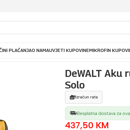
ČINI PLAĆANJA
O NAMA
UVJETI KUPOVINE
MIKROFIN KUPOVI
18 V DCV501LN Solo
DeWALT Aku ru
Solo
Izračun rata
Besplatna dostava za ova
437,50
KM