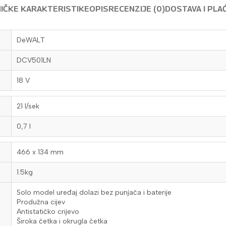
IČKE KARAKTERISTIKE
OPIS
RECENZIJE (0)
DOSTAVA I PLA
DeWALT
DCV501LN
18 V
21 l/sek
0,7 l
466 x 134 mm
1.5kg
Solo model uređaj dolazi bez punjača i baterije
Produžna cijev
Antistatičko crijevo
Široka četka i okrugla četka