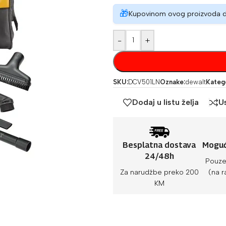
🎁
Kupovinom ovog proizvoda 
-
+
SKU:
DCV501LN
Oznake:
dewalt
Katego
Dodaj u listu želja
U
Besplatna dostava
Moguć
24/48h
Pouze
Za narudžbe preko 200
(na r
KM