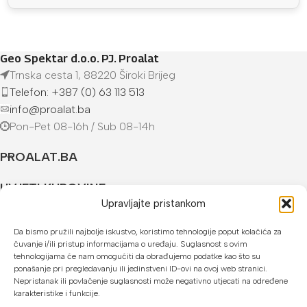
Geo Spektar d.o.o. PJ. Proalat
Trnska cesta 1, 88220 Široki Brijeg
Telefon: +387 (0) 63 113 513
info@proalat.ba
Pon-Pet 08-16h / Sub 08-14h
PROALAT.BA
UVJETI KUPOVINE
Upravljajte pristankom
NAČINI PLAĆANJA
Da bismo pružili najbolje iskustvo, koristimo tehnologije poput kolačića za
čuvanje i/ili pristup informacijama o uređaju. Suglasnost s ovim
U našoj web trgovini možete platiti:
tehnologijama će nam omogućiti da obrađujemo podatke kao što su
ponašanje pri pregledavanju ili jedinstveni ID-ovi na ovoj web stranici.
Kreditnim karticama jednokratno ili do 24 rate
Nepristanak ili povlačenje suglasnosti može negativno utjecati na određene
karakteristike i funkcije.
Općom uplatnicom, virmanom, internet bankarstvom