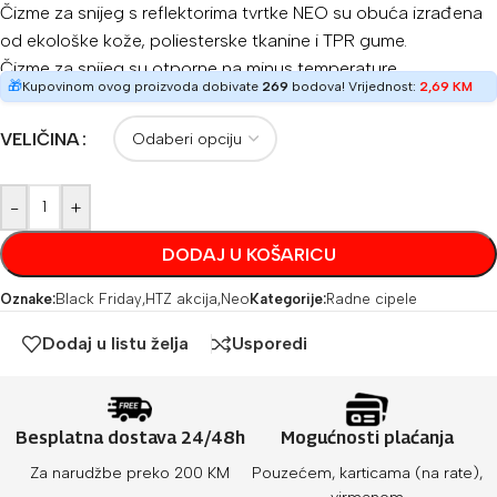
Čizme za snijeg s reflektorima tvrtke NEO su obuća izrađena
od ekološke kože, poliesterske tkanine i TPR gume.
Čizme za snijeg su otporne na minus temperature.
🎁
Kupovinom ovog proizvoda dobivate
269
bodova! Vrijednost:
2,69
KM
VELIČINA
-
+
DODAJ U KOŠARICU
Oznake:
Black Friday
,
HTZ akcija
,
Neo
Kategorije:
Radne cipele
Dodaj u listu želja
Usporedi
Besplatna dostava 24/48h
Mogućnosti plaćanja
Za narudžbe preko 200 KM
Pouzećem, karticama (na rate),