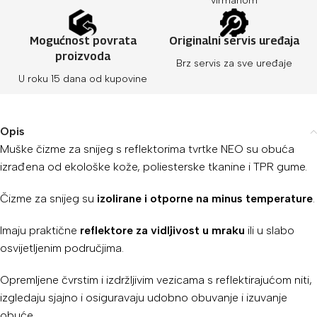
virmanom
Mogućnost povrata
Originalni servis uređaja
proizvoda
Brz servis za sve uređaje
U roku 15 dana od kupovine
Opis
Muške čizme za snijeg s reflektorima tvrtke NEO su obuća
izrađena od ekološke kože, poliesterske tkanine i TPR gume.
Čizme za snijeg su
izolirane i otporne na minus temperature
.
Imaju praktične
reflektore za vidljivost u mraku
ili u slabo
osvijetljenim područjima.
Opremljene čvrstim i izdržljivim vezicama s reflektirajućom niti,
izgledaju sjajno i osiguravaju udobno obuvanje i izuvanje
obuće.