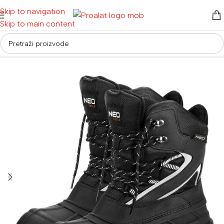
Skip to navigation
Skip to main content
Početna
/
Radna odjeća i obuća
/
Radne cipele