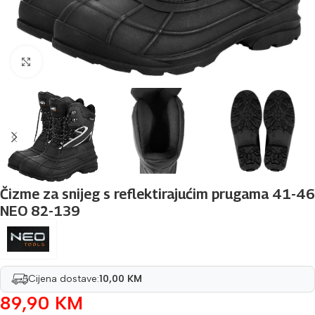
Povećaj sliku
Čizme za snijeg s reflektirajućim prugama 41-46
NEO 82-139
Cijena dostave:
10,00 KM
89,90
KM