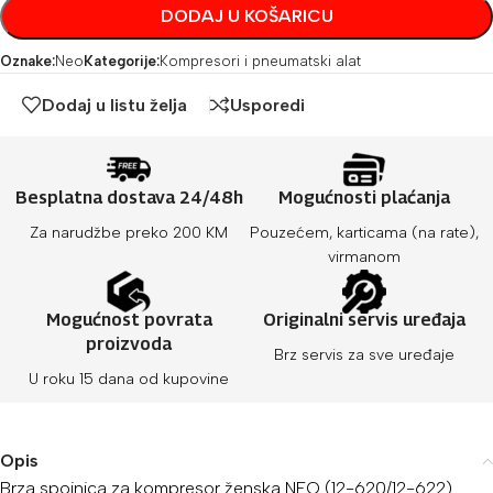
DODAJ U KOŠARICU
Oznake:
Neo
Kategorije:
Kompresori i pneumatski alat
Dodaj u listu želja
Usporedi
Besplatna dostava 24/48h
Mogućnosti plaćanja
Za narudžbe preko 200 KM
Pouzećem, karticama (na rate),
virmanom
Mogućnost povrata
Originalni servis uređaja
proizvoda
Brz servis za sve uređaje
U roku 15 dana od kupovine
Opis
Brza spojnica za kompresor ženska NEO (12-620/12-622)