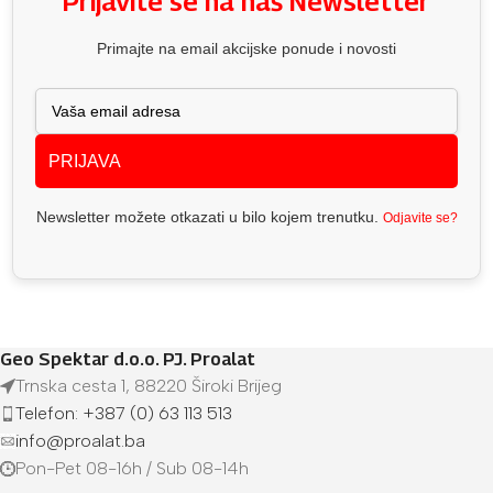
Prijavite se na naš Newsletter
Primajte na email akcijske ponude i novosti
PRIJAVA
Newsletter možete otkazati u bilo kojem trenutku.
Odjavite se?
Geo Spektar d.o.o. PJ. Proalat
Trnska cesta 1, 88220 Široki Brijeg
Telefon: +387 (0) 63 113 513
info@proalat.ba
Pon-Pet 08-16h / Sub 08-14h