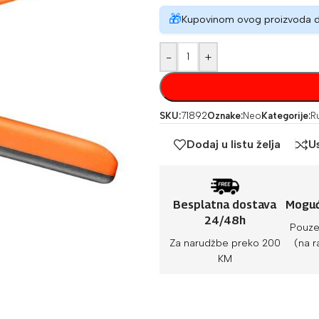
🎁
Kupovinom ovog proizvoda 
-
+
SKU:
71892
Oznake:
Neo
Kategorije:
R
Dodaj u listu želja
U
Besplatna dostava
Moguć
24/48h
Pouze
Za narudžbe preko 200
(na r
KM