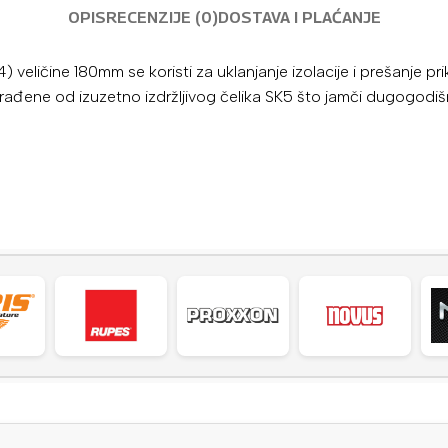
OPIS
RECENZIJE (0)
DOSTAVA I PLAĆANJE
34) veličine 180mm
se koristi za uklanjanje izolacije i prešanje 
izrađene od izuzetno izdržljivog čelika SK5 što jamči dugogodišn