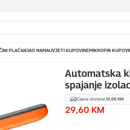
ČINI PLAĆANJA
O NAMA
UVJETI KUPOVINE
MIKROFIN KUPOVI
 i spajanje izolacije NEO 01-534
Automatska kli
spajanje izola
Cijena dostave:
10,00 KM
29,60
KM