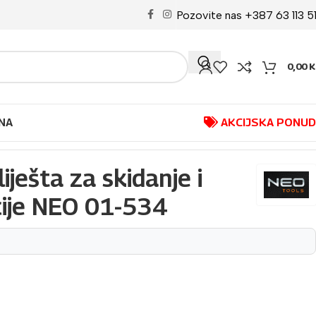
Pozovite nas +387 63 113 5
0,00
K
NA
AKCIJSKA PONU
ješta za skidanje i
cije NEO 01-534