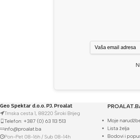
N
Geo Spektar d.o.o. PJ. Proalat
PROALAT.B
Trnska cesta 1, 88220 Široki Brijeg
Moje narudžb
Telefon: +387 (0) 63 113 513
Lista želja
info@proalat.ba
Bodovi i popus
Pon-Pet 08-16h / Sub 08-14h