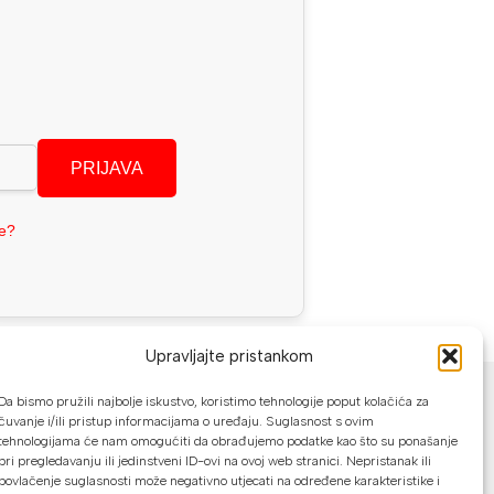
PRIJAVA
se?
Upravljajte pristankom
NAČINI PLAĆANJA
Da bismo pružili najbolje iskustvo, koristimo tehnologije poput kolačića za
čuvanje i/ili pristup informacijama o uređaju. Suglasnost s ovim
U našoj web trgovini možete platiti:
tehnologijama će nam omogućiti da obrađujemo podatke kao što su ponašanje
pri pregledavanju ili jedinstveni ID-ovi na ovoj web stranici. Nepristanak ili
Kreditnim karticama jednokratno ili do
povlačenje suglasnosti može negativno utjecati na određene karakteristike i