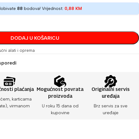
dobivate
88
bodova! Vrijednost:
0,88
KM
DODAJ U KOŠARICU
učni alati i oprema
sporedi
nosti plaćanja
Mogućnost povrata
Originalni servis
proizvoda
uređaja
ćem, karticama
ate), virmanom
U roku 15 dana od
Brz servis za sve
kupovine
uređaje