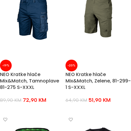
-19%
-20%
NEO Kratke hlače
NEO Kratke hlače
Mix&Match, Tamnoplave
Mix&Match, Zelene, 81-299-
81-275 S-XXXL
1 S-XXXL
72,90
KM
51,90
KM
89,90
KM
64,90
KM
ODABERI OPCIJE
ODABERI OPCIJE