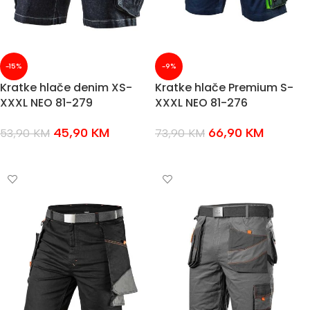
-15%
-9%
Kratke hlače denim XS-
Kratke hlače Premium S-
XXXL NEO 81-279
XXXL NEO 81-276
45,90
KM
66,90
KM
53,90
KM
73,90
KM
ODABERI OPCIJE
ODABERI OPCIJE