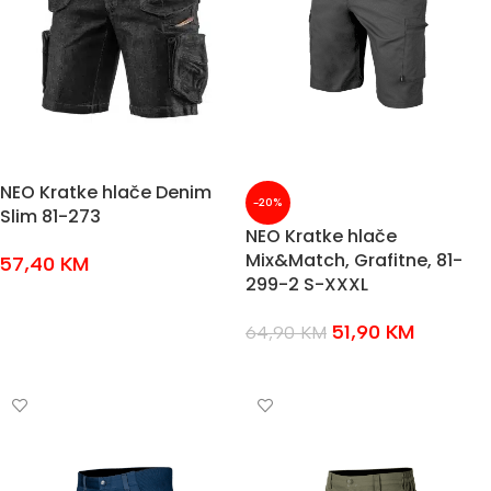
NEO Kratke hlače Denim
-20%
Slim 81-273
NEO Kratke hlače
Mix&Match, Grafitne, 81-
57,40
KM
299-2 S-XXXL
ODABERI OPCIJE
51,90
KM
64,90
KM
ODABERI OPCIJE