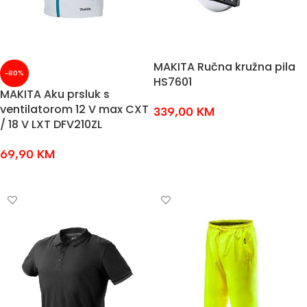
MAKITA Ručna kružna pila
-80%
HS7601
MAKITA Aku prsluk s
ventilatorom 12 V max CXT
339,00
KM
/ 18 V LXT DFV210ZL
DODAJ U KOŠARICU
69,90
KM
ODABERI OPCIJE