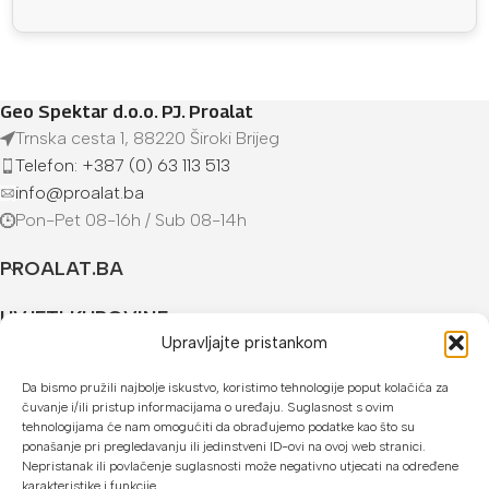
Geo Spektar d.o.o. PJ. Proalat
Trnska cesta 1, 88220 Široki Brijeg
Telefon: +387 (0) 63 113 513
info@proalat.ba
Pon-Pet 08-16h / Sub 08-14h
PROALAT.BA
UVJETI KUPOVINE
Upravljajte pristankom
NAČINI PLAĆANJA
Da bismo pružili najbolje iskustvo, koristimo tehnologije poput kolačića za
čuvanje i/ili pristup informacijama o uređaju. Suglasnost s ovim
U našoj web trgovini možete platiti:
tehnologijama će nam omogućiti da obrađujemo podatke kao što su
ponašanje pri pregledavanju ili jedinstveni ID-ovi na ovoj web stranici.
Kreditnim karticama jednokratno ili do 24 rate
Nepristanak ili povlačenje suglasnosti može negativno utjecati na određene
karakteristike i funkcije.