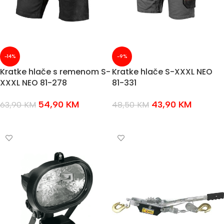
-14%
-9%
Kratke hlače s remenom S-
Kratke hlače S-XXXL NEO
XXXL NEO 81-278
81-331
54,90
KM
43,90
KM
63,90
KM
48,50
KM
ODABERI OPCIJE
ODABERI OPCIJE