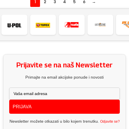
1
2
3
4
5
6
→
Prijavite se na naš Newsletter
Primajte na email akcijske ponude i novosti
PRIJAVA
Newsletter možete otkazati u bilo kojem trenutku.
Odjavite se?