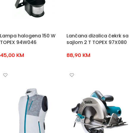
Lampa halogena 150 W
Lančana dizalica čekrk sa
TOPEX 94W046
sajlom 2 T TOPEX 97X080
45,00
KM
88,90
KM
DODAJ U KOŠARICU
DODAJ U KOŠARICU