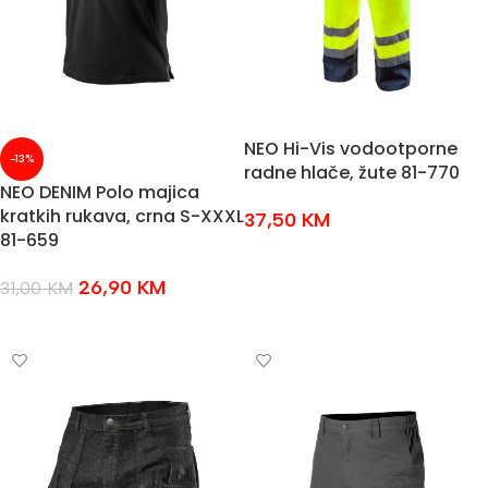
NEO Hi-Vis vodootporne
-13%
radne hlače, žute 81-770
NEO DENIM Polo majica
kratkih rukava, crna S-XXXL
37,50
KM
81-659
ODABERI OPCIJE
26,90
KM
31,00
KM
ODABERI OPCIJE