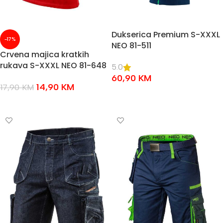
Dukserica Premium S-XXXL
-17%
NEO 81-511
Crvena majica kratkih
rukava S-XXXL NEO 81-648
5.0
60,90
KM
14,90
KM
17,90
KM
ODABERI OPCIJE
ODABERI OPCIJE