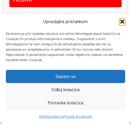
PRIJAVA
Newsletter možete otkazati u bilo kojem trenutku.
Odjavite se?
Upravljajte pristankom
Da bismo pružili najbolje iskustvo, koristimo tehnologije poput kolačića za
čuvanje i/ili pristup informacijama o uređaju. Suglasnost s ovim
tehnologijama će nam omogućiti da obrađujemo podatke kao što su
ponašanje pri pregledavanju ili jedinstveni ID-ovi na ovoj web stranici.
Geo Spektar d.o.o. PJ. Proalat
Nepristanak ili povlačenje suglasnosti može negativno utjecati na određene
Trnska cesta 1, 88220 Široki Brijeg
karakteristike i funkcije.
Telefon: +387 (0) 63 113 513
info@proalat.ba
Slažem se
Pon-Pet 08-16h / Sub 08-14h
Odbij kolaćiće
PROALAT.BA
Postavke kolačića
UVJETI KUPOVINE
Politika kolačića
Pravila privatnosti
NAČINI PLAĆANJA
Dućan
Filteri
Lista želja
Košarica
Moj račun