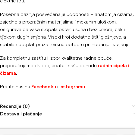
elektriciteta.
Posebna pažnja posvećena je udobnosti – anatomija čizama,
zajedno s prozračnim materijalima i mekanim uloškom,
osigurava da vaša stopala ostanu suha i bez umora, čak i
tijekom dugih smjena. Visoki kroj dodatno štiti gležnjeve, a
stabilan potplat pruža izvrsnu potporu pri hodanju i stajanju.
Za kompletnu zaštitu i izbor kvalitetne radne obuće,
preporučujemo da pogledate i našu ponudu
radnih cipela i
čizama
.
Pratite nas na
Facebooku
i
Instagramu
.
Recenzije (0)
Dostava i plaćanje