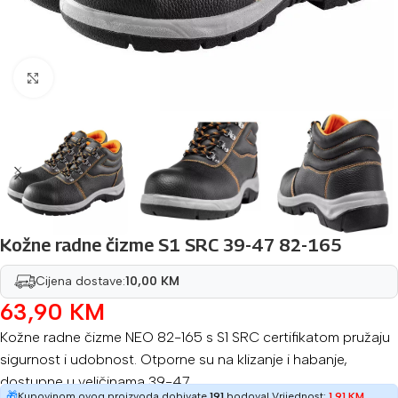
Povećaj sliku
Kožne radne čizme S1 SRC 39-47 82-165
Cijena dostave:
10,00 KM
63,90
KM
Kožne radne čizme NEO 82-165 s S1 SRC certifikatom pružaju
sigurnost i udobnost. Otporne su na klizanje i habanje,
dostupne u veličinama 39-47.
🎁
Kupovinom ovog proizvoda dobivate
191
bodova! Vrijednost:
1,91
KM