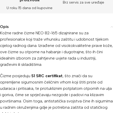
Brz servis za sve uređaje
U roku 15 dana od kupovine
Opis
Kožne radne čizme NEO 82-165 dizajnirane su za
profesionalce koji traže vrhunsku zaštitu i udobnost tijekom
cijelog radnog dana. Izrađene od visokokvalitetne prave kože,
ove čizme su otporne na habanje i dugotrajne, što ih čini
idealnim izborom za zahtjevne uvjete rada u industriji,
građevini ili skladištima.
Čizme posjeduju
S1 SRC certifikat
, što znači da su
opremljene sigurnosnim čeličnim vrhom koji štiti prste od
udaraca i pritisaka, te protukliznim potplatom otpornih na ulja
i goriva, čime se sprječavaju nezgode i padovi na klizavim
površinama. Osim toga, antistatička svojstva čine ih sigurnima
u radnim okruženjima gdje je potrebna zaštita od statičkog