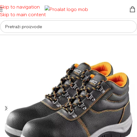
Skip to navigation
Skip to main content
Početna
/
Radna odjeća i obuća
/
Radne cipele