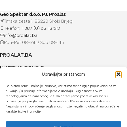
Geo Spektar d.o.o. PJ. Proalat
Trnska cesta 1, 88220 Široki Brijeg
Telefon: +387 (0) 63 113 513
info@proalat.ba
Pon-Pet 08-16h / Sub 08-14h
PROALAT.BA
UVJETI KUPOVINE
Upravljajte pristankom
NAČINI PLAĆANJA
Da bismo pružili najbolje iskustvo, koristimo tehnologije poput kolačića za
čuvanje i/ili pristup informacijama o uređaju. Suglasnost s ovim
U našoj web trgovini možete platiti:
tehnologijama će nam omogućiti da obrađujemo podatke kao što su
ponašanje pri pregledavanju ili jedinstveni ID-ovi na ovoj web stranici.
Kreditnim karticama jednokratno ili do 24 rate
Nepristanak ili povlačenje suglasnosti može negativno utjecati na određene
karakteristike i funkcije.
Općom uplatnicom, virmanom, internet bankarstvom
Gotovinom prilikom preuzimanja