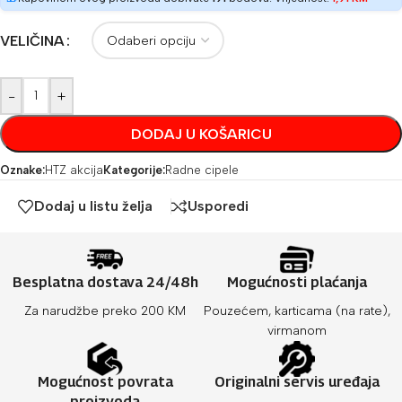
VELIČINA
-
+
DODAJ U KOŠARICU
Oznake:
HTZ akcija
Kategorije:
Radne cipele
Dodaj u listu želja
Usporedi
Besplatna dostava 24/48h
Mogućnosti plaćanja
Za narudžbe preko 200 KM
Pouzećem, karticama (na rate),
virmanom
Mogućnost povrata
Originalni servis uređaja
proizvoda