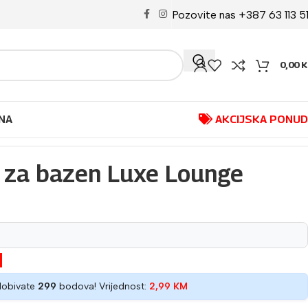
Pozovite nas +387 63 113 5
0,00
K
NA
AKCIJSKA PONU
 za bazen Luxe Lounge
M
dobivate
299
bodova! Vrijednost:
2,99
KM