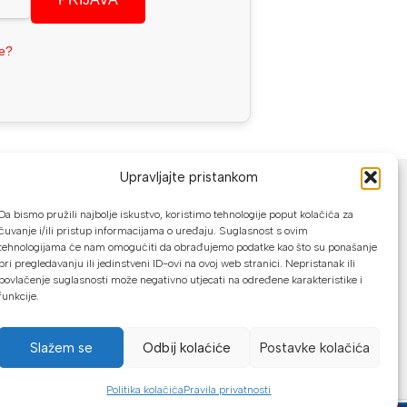
se?
NAČINI PLAĆANJA
Upravljajte pristankom
U našoj web trgovini možete platiti:
Da bismo pružili najbolje iskustvo, koristimo tehnologije poput kolačića za
čuvanje i/ili pristup informacijama o uređaju. Suglasnost s ovim
tehnologijama će nam omogućiti da obrađujemo podatke kao što su ponašanje
Kreditnim karticama jednokratno ili do
pri pregledavanju ili jedinstveni ID-ovi na ovoj web stranici. Nepristanak ili
24 rate
povlačenje suglasnosti može negativno utjecati na određene karakteristike i
funkcije.
Općom uplatnicom, virmanom, internet
bankarstvom
Slažem se
Odbij kolaćiće
Postavke kolačića
Gotovinom prilikom preuzimanja
Mikrofin do 18 rata
Politika kolačića
Pravila privatnosti