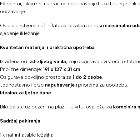
Elegantni, luksuzni madrac na napuhavanje Luxe Lounge prikla
održavanje.
Ova jedinstvena naf inflatable ležaljka donosi
maksimalnu ud
sjedenje ili ležanje.
Kvalitetan materijal i praktična upotreba
Izrađena od
izdržljivog vinila
, koji osigurava čvrstoću i stabiln
Približne dimenzije:
191 x 137 x 31 cm
.
Osigurava dovoljno prostora za
1 do 2 osobe
.
Jednostavno i brzo
napuhavanje
i priprema za upotrebu.
Idealno za ljetne dane
Bilo da ste uz bazen, na plaži ili u vrtu, ova ležaljka
kombinira m
Sadržaj pakiranja:
1 x naf inflatable ležaljka