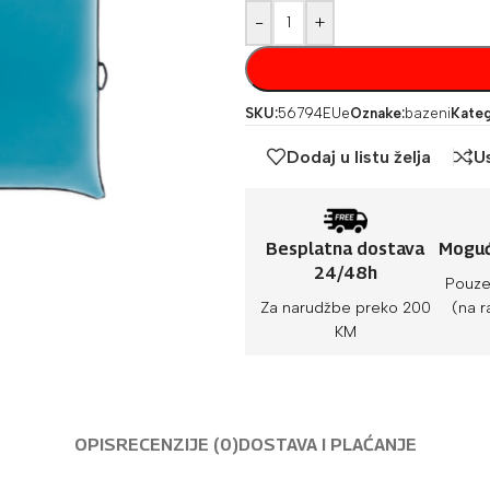
-
+
SKU:
56794EUe
Oznake:
bazeni
Kateg
Dodaj u listu želja
U
Besplatna dostava
Moguć
24/48h
Pouze
Za narudžbe preko 200
(na r
KM
OPIS
RECENZIJE (0)
DOSTAVA I PLAĆANJE