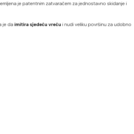
remljena je patentnim zatvaračem za jednostavno skidanje i
na je da
imitira sjedeću vreću
i nudi veliku površinu za udobno