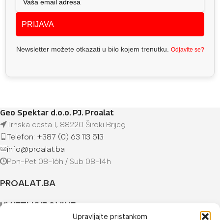
PRIJAVA
Newsletter možete otkazati u bilo kojem trenutku.
Odjavite se?
Geo Spektar d.o.o. PJ. Proalat
Trnska cesta 1, 88220 Široki Brijeg
Telefon: +387 (0) 63 113 513
info@proalat.ba
Pon-Pet 08-16h / Sub 08-14h
PROALAT.BA
UVJETI KUPOVINE
Upravljajte pristankom