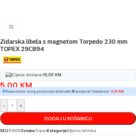
Povećaj sliku
Zidarska libela s magnetom Torpedo 230 mm
TOPEX 29C894
Cijena dostave:
10,00 KM
5,00
KM
🎁
Kupovinom ovog proizvoda dobivate
15
bodova! Vrijednost:
0,15
KM
-
+
DODAJ U KOŠARICU
SKU:
53165
Oznake:
Topex
Kategorije:
Mjerna tehnika