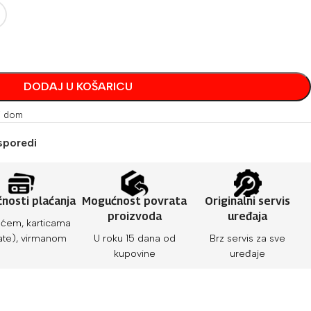
DODAJ U KOŠARICU
 i dom
sporedi
nosti plaćanja
Mogućnost povrata
Originalni servis
proizvoda
uređaja
ćem, karticama
ate), virmanom
U roku 15 dana od
Brz servis za sve
kupovine
uređaje