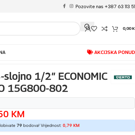
Pozovite nas +387 63 113 5
0,00
K
NA
AKCIJSKA PONU
 3-slojno 1/2″ ECONOMIC
O 15G800-802
,50
KM
dobivate
79
bodova! Vrijednost:
0,79
KM