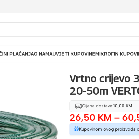
ČINI PLAĆANJA
O NAMA
UVJETI KUPOVINE
MIKROFIN KUPOVI
CONOMIC 20-50m VERTO 15G800-802
Vrtno crijevo
20-50m VERT
Cijena dostave:
10,00 KM
26,50
KM
–
60
🎁
Kupovinom ovog proizvoda 