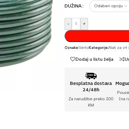
DUŽINA
-
+
Oznake:
Verto
Kategorije:
Alati za vrt
Dodaj u listu želja
U
Besplatna dostava
Moguć
24/48h
Pouze
Za narudžbe preko 200
(na r
KM