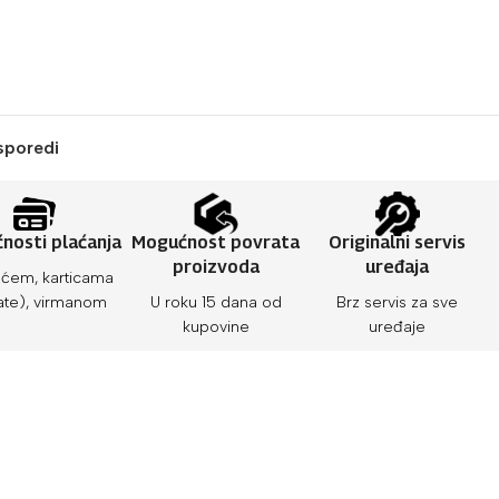
sporedi
nosti plaćanja
Mogućnost povrata
Originalni servis
proizvoda
uređaja
ćem, karticama
ate), virmanom
U roku 15 dana od
Brz servis za sve
kupovine
uređaje