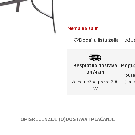
Nema na zalihi
Dodaj u listu želja
U
Besplatna dostava
Moguć
24/48h
Pouze
Za narudžbe preko 200
(na r
KM
OPIS
RECENZIJE (0)
DOSTAVA I PLAĆANJE