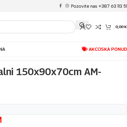
Pozovite nas +387 63 113 5
0,00
K
NA
AKCIJSKA PONU
talni 150x90x70cm AM-
M