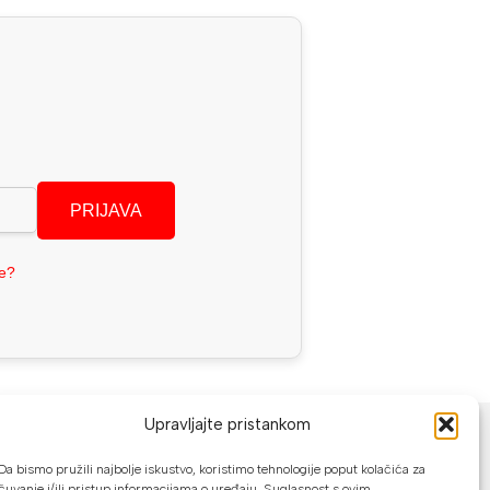
PRIJAVA
se?
NAČINI PLAĆANJA
Upravljajte pristankom
U našoj web trgovini možete platiti:
Da bismo pružili najbolje iskustvo, koristimo tehnologije poput kolačića za
čuvanje i/ili pristup informacijama o uređaju. Suglasnost s ovim