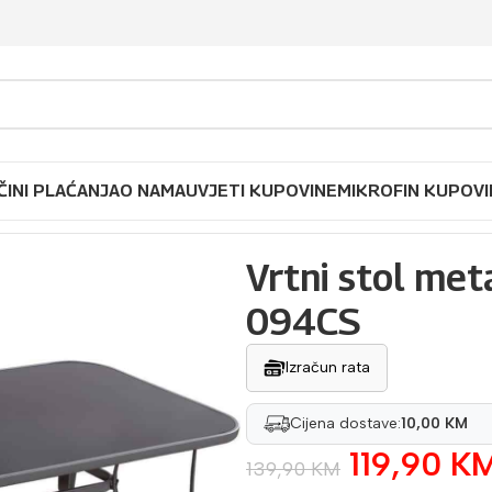
ČINI PLAĆANJA
O NAMA
UVJETI KUPOVINE
MIKROFIN KUPOVI
4CS
Vrtni stol me
094CS
Izračun rata
Cijena dostave:
10,00 KM
119,90
K
139,90
KM