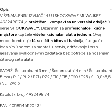
Opis
VIŠENAMJENSKI IZVIJAČ 14 U 1 SHOCKWAVE MILWAUKEE
4932498174 je
praktičan i kompaktan univerzalni odvijač
iz
serije
SHOCKWAVE™.
Dizajniran za
profesionalce i kućne
majstore
koji žele
višefunkcionalan alat u jednom
. Ovaj
model kombinuje
14 različitih bitova i funkcija
, što ga čini
idealnim izborom za montažu, servis, održavanje i brzo
rješavanje svakodnevnih zadataka bez potrebe za nošenjem
čitavog seta alata.
SADRŽI: Šesterokutni 3 mm / Šesterokutni 4 mm / Šesterokutni
5 mm / PH1 / PH2 / PZ1 / PZ2 / T10 / T15 / T20 / T25 / SL 0,8×5,5
/ SL 1,2×6,5
Kataloški broj: 4932498174
EAN: 4058546520434