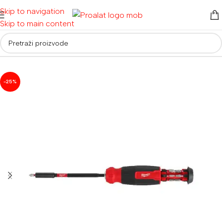
Skip to navigation
Skip to main content
neumatski alat
/
Ostali zračni alat || Ručni alati i oprema
/
Odvijači
-25%