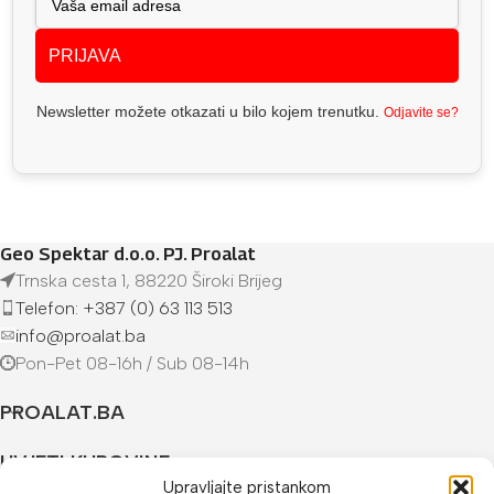
PRIJAVA
Newsletter možete otkazati u bilo kojem trenutku.
Odjavite se?
Geo Spektar d.o.o. PJ. Proalat
Trnska cesta 1, 88220 Široki Brijeg
Telefon: +387 (0) 63 113 513
info@proalat.ba
Pon-Pet 08-16h / Sub 08-14h
PROALAT.BA
UVJETI KUPOVINE
Upravljajte pristankom