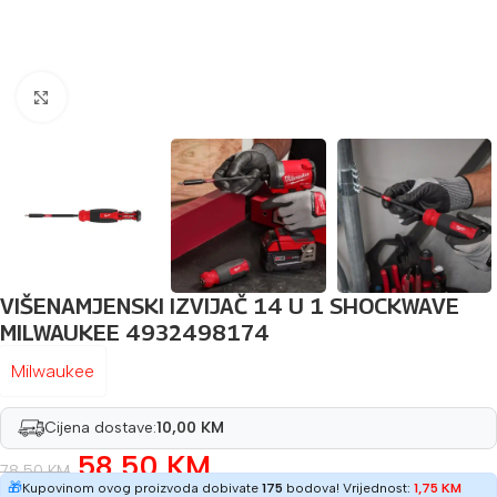
Povećaj sliku
VIŠENAMJENSKI IZVIJAČ 14 U 1 SHOCKWAVE
MILWAUKEE 4932498174
Milwaukee
Cijena dostave:
10,00 KM
58,50
KM
78,50
KM
🎁
Kupovinom ovog proizvoda dobivate
175
bodova! Vrijednost:
1,75
KM