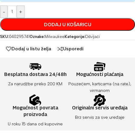
-
+
DODAJ U KOŠARICU
SKU:
040295741
Oznake:
Milwaukee
Kategorije:
Odvijači
Dodaj u listu želja
Usporedi
Besplatna dostava 24/48h
Mogućnosti plaćanja
Za narudžbe preko 200 KM
Pouzećem, karticama (na rate),
virmanom
Mogućnost povrata
Originalni servis uređaja
proizvoda
Brz servis za sve uređaje
U roku 15 dana od kupovine