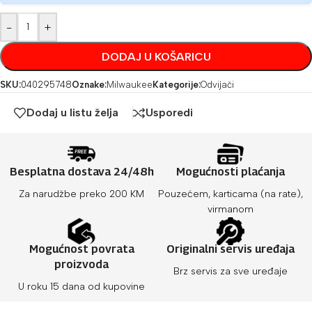
-
+
DODAJ U KOŠARICU
SKU:
040295748
Oznake:
Milwaukee
Kategorije:
Odvijači
Dodaj u listu želja
Usporedi
Besplatna dostava 24/48h
Mogućnosti plaćanja
Za narudžbe preko 200 KM
Pouzećem, karticama (na rate),
virmanom
Mogućnost povrata
Originalni servis uređaja
proizvoda
Brz servis za sve uređaje
U roku 15 dana od kupovine