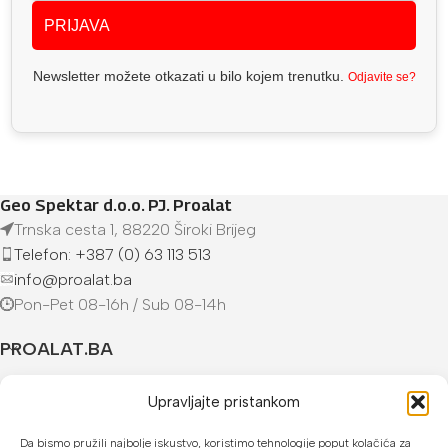
PRIJAVA
Newsletter možete otkazati u bilo kojem trenutku.
Odjavite se?
Geo Spektar d.o.o. PJ. Proalat
Trnska cesta 1, 88220 Široki Brijeg
Telefon: +387 (0) 63 113 513
info@proalat.ba
Pon-Pet 08-16h / Sub 08-14h
PROALAT.BA
UVJETI KUPOVINE
Upravljajte pristankom
NAČINI PLAĆANJA
Da bismo pružili najbolje iskustvo, koristimo tehnologije poput kolačića za