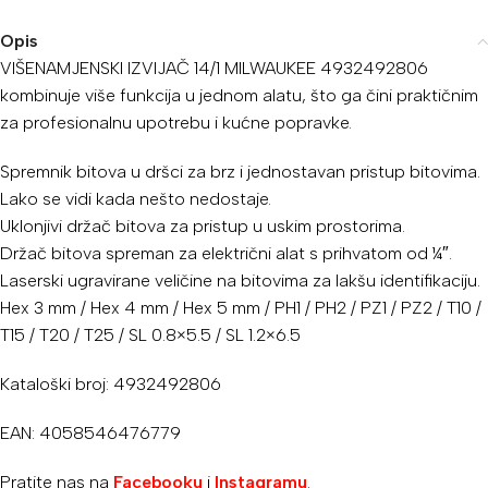
Opis
VIŠENAMJENSKI IZVIJAČ 14/1 MILWAUKEE 4932492806
kombinuje više funkcija u jednom alatu, što ga čini praktičnim
za profesionalnu upotrebu i kućne popravke.
Spremnik bitova u dršci za brz i jednostavan pristup bitovima.
Lako se vidi kada nešto nedostaje.
Uklonjivi držač bitova za pristup u uskim prostorima.
Držač bitova spreman za električni alat s prihvatom od ¼″.
Laserski ugravirane veličine na bitovima za lakšu identifikaciju.
Hex 3 mm / Hex 4 mm / Hex 5 mm / PH1 / PH2 / PZ1 / PZ2 / T10 /
T15 / T20 / T25 / SL 0.8×5.5 / SL 1.2×6.5
Kataloški broj: 4932492806
EAN: 4058546476779
Pratite nas na
Facebooku
i
Instagramu
.