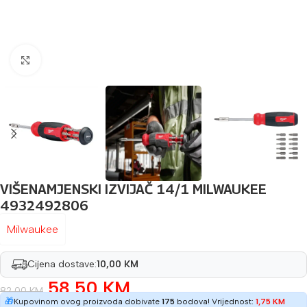
Povećaj sliku
VIŠENAMJENSKI IZVIJAČ 14/1 MILWAUKEE
4932492806
Milwaukee
Cijena dostave:
10,00 KM
58,50
KM
82,00
KM
🎁
Kupovinom ovog proizvoda dobivate
175
bodova! Vrijednost:
1,75
KM