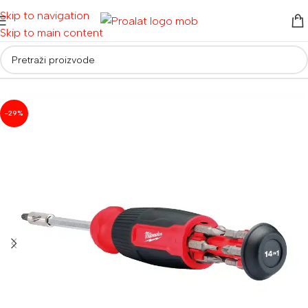
Skip to navigation
Skip to main content
neumatski alat
/
Ostali zračni alat || Ručni alati i oprema
/
Odvijači
-29%