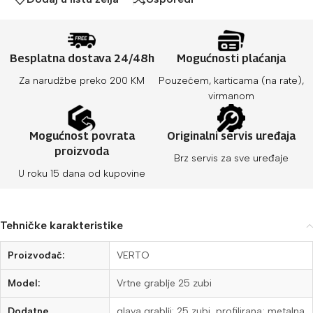
Besplatna dostava 24/48h
Mogućnosti plaćanja
Za narudžbe preko 200 KM
Pouzećem, karticama (na rate),
virmanom
Mogućnost povrata
Originalni servis uređaja
proizvoda
Brz servis za sve uređaje
U roku 15 dana od kupovine
Tehničke karakteristike
Proizvođač:
VERTO
Model:
Vrtne grablje 25 zubi
Dodatne
glava grablji: 25 zubi, profilirana; metalna