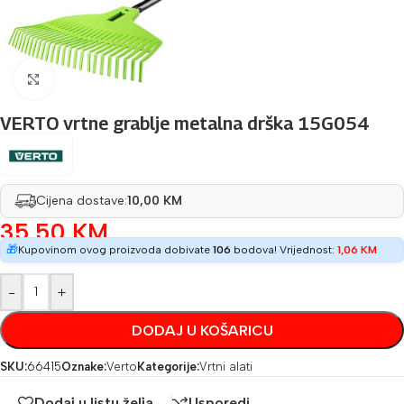
Povećaj sliku
VERTO vrtne grablje metalna drška 15G054
Cijena dostave:
10,00 KM
35,50
KM
🎁
Kupovinom ovog proizvoda dobivate
106
bodova! Vrijednost:
1,06
KM
-
+
DODAJ U KOŠARICU
SKU:
66415
Oznake:
Verto
Kategorije:
Vrtni alati
Dodaj u listu želja
Usporedi