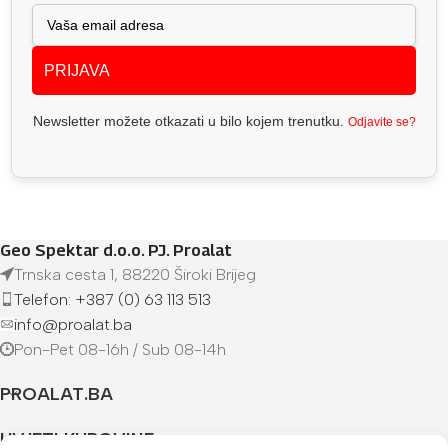
PRIJAVA
Newsletter možete otkazati u bilo kojem trenutku.
Odjavite se?
Geo Spektar d.o.o. PJ. Proalat
Trnska cesta 1, 88220 Široki Brijeg
Telefon: +387 (0) 63 113 513
info@proalat.ba
Pon-Pet 08-16h / Sub 08-14h
PROALAT.BA
UVJETI KUPOVINE