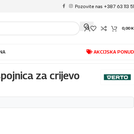
Pozovite nas +387 63 113 5
0,00
K
NA
AKCIJSKA PONU
ojnica za crijevo