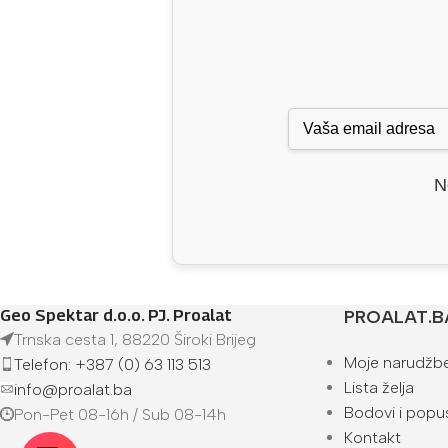
N
Geo Spektar d.o.o. PJ. Proalat
PROALAT.B
Trnska cesta 1, 88220 Široki Brijeg
Moje narudžb
Telefon: +387 (0) 63 113 513
Lista želja
info@proalat.ba
Bodovi i popus
Pon-Pet 08-16h / Sub 08-14h
Kontakt