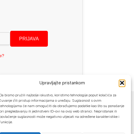
PRIJAVA
se?
Upravljajte pristankom
NAČINI PLAĆANJA
Da bismo pružili najbolje iskustvo, koristimo tehnologije poput kolačića za
čuvanje i/ili pristup informacijama o uređaju. Suglasnost s ovim
tehnologijama će nam omogućiti da obrađujemo podatke kao što su ponašanje
U našoj web trgovini možete platiti:
pri pregledavanju ili jedinstveni ID-ovi na ovoj web stranici. Nepristanak ili
povlačenje suglasnosti može negativno utjecati na određene karakteristike i
Kreditnim karticama jednokratno ili do
funkcije.
24 rate