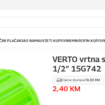
ČINI PLAĆANJA
O NAMA
UVJETI KUPOVINE
MIKROFIN KUPOVI
VERTO vrtna spojnica za crijevo 1/2″ 15G742
VERTO vrtna sp
1/2″ 15G742
Cijena dostave:
10,00 KM
2,40
KM