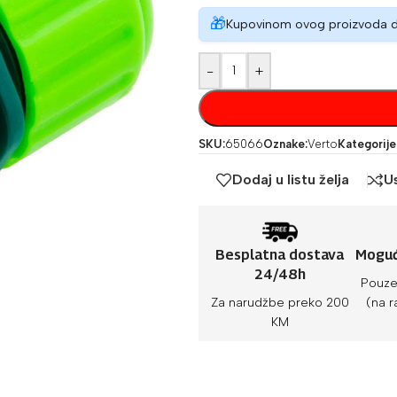
🎁
Kupovinom ovog proizvoda 
-
+
SKU:
65066
Oznake:
Verto
Kategorije
Dodaj u listu želja
U
Besplatna dostava
Moguć
24/48h
Pouze
Za narudžbe preko 200
(na r
KM