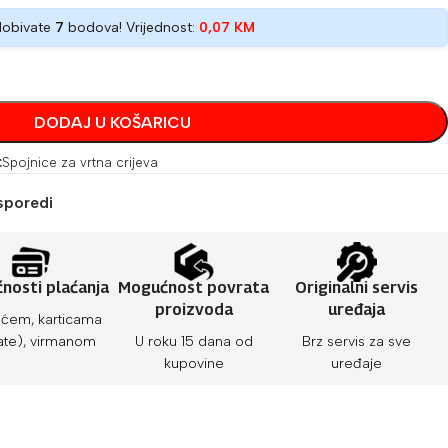
dobivate
7
bodova! Vrijednost:
0,07
KM
DODAJ U KOŠARICU
:
Spojnice za vrtna crijeva
sporedi
nosti plaćanja
Mogućnost povrata
Originalni servis
proizvoda
uređaja
ćem, karticama
ate), virmanom
U roku 15 dana od
Brz servis za sve
kupovine
uređaje