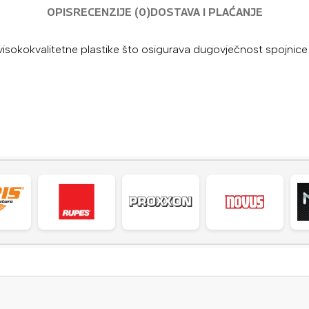
OPIS
RECENZIJE (0)
DOSTAVA I PLAĆANJE
isokokvalitetne plastike što osigurava dugovječnost spojnice i