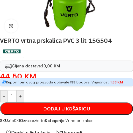
Povećaj sliku
VERTO vrtna prskalica PVC 3 lit 15G504
Cijena dostave:
10,00 KM
44,50
KM
🎁
Kupovinom ovog proizvoda dobivate
133
bodova! Vrijednost:
1,33
KM
-
+
DODAJ U KOŠARICU
SKU:
65031
Oznake:
Verto
Kategorije:
Vrtne prskalice
Dodaj u listu želja
Usporedi