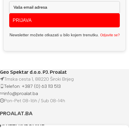
PRIJAVA
Newsletter možete otkazati u bilo kojem trenutku.
Odjavite se?
Geo Spektar d.o.o. PJ. Proalat
Trnska cesta 1, 88220 Široki Brijeg
Telefon: +387 (0) 63 113 513
info@proalat.ba
Pon-Pet 08-16h / Sub 08-14h
PROALAT.BA
UVJETI KUPOVINE