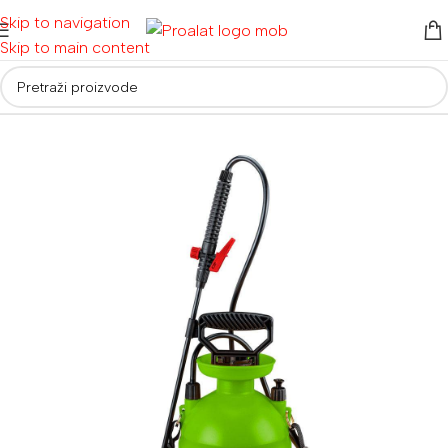
Skip to navigation
Skip to main content
Početna
/
Alati za vrt i dom
/
Vrtni alati
/
Vrtne prskalice