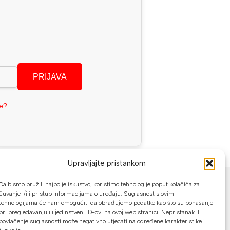
PRIJAVA
se?
Upravljajte pristankom
NAČINI PLAĆANJA
Da bismo pružili najbolje iskustvo, koristimo tehnologije poput kolačića za
čuvanje i/ili pristup informacijama o uređaju. Suglasnost s ovim
U našoj web trgovini možete platiti:
tehnologijama će nam omogućiti da obrađujemo podatke kao što su ponašanje
pri pregledavanju ili jedinstveni ID-ovi na ovoj web stranici. Nepristanak ili
Kreditnim karticama jednokratno ili do
povlačenje suglasnosti može negativno utjecati na određene karakteristike i