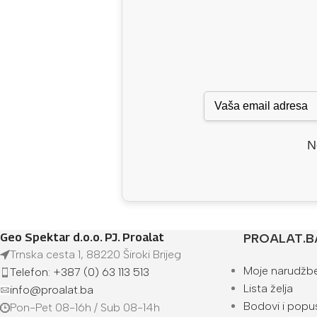
N
Geo Spektar d.o.o. PJ. Proalat
PROALAT.B
Trnska cesta 1, 88220 Široki Brijeg
Moje narudžb
Telefon: +387 (0) 63 113 513
Lista želja
info@proalat.ba
Bodovi i popus
Pon-Pet 08-16h / Sub 08-14h