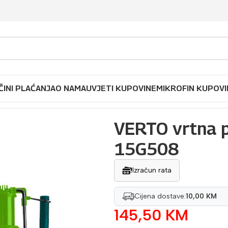
ČINI PLAĆANJA
O NAMA
UVJETI KUPOVINE
MIKROFIN KUPOVI
tna prskalica PVC 20 lit 15G508
VERTO vrtna p
15G508
Izračun rata
Cijena dostave:
10,00 KM
145,50
KM