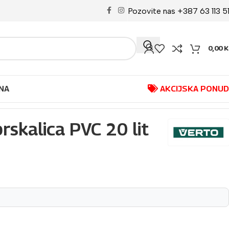
Pozovite nas +387 63 113 5
0,00
K
NA
AKCIJSKA PONU
rskalica PVC 20 lit