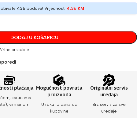
dobivate
436
bodova! Vrijednost:
4,36
KM
DODAJ U KOŠARICU
Vrtne prskalice
sporedi
nosti plaćanja
Mogućnost povrata
Originalni servis
proizvoda
uređaja
ćem, karticama
ate), virmanom
U roku 15 dana od
Brz servis za sve
kupovine
uređaje