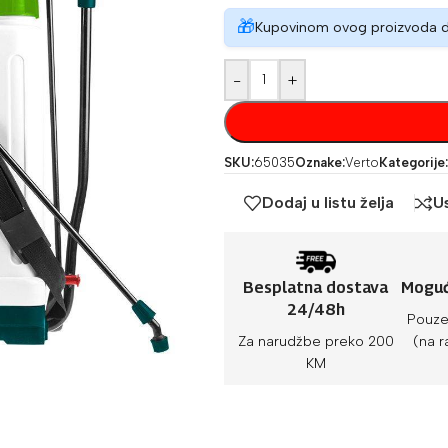
🎁
Kupovinom ovog proizvoda 
-
+
SKU:
65035
Oznake:
Verto
Kategorije:
Dodaj u listu želja
U
Besplatna dostava
Moguć
24/48h
Pouze
Za narudžbe preko 200
(na r
KM