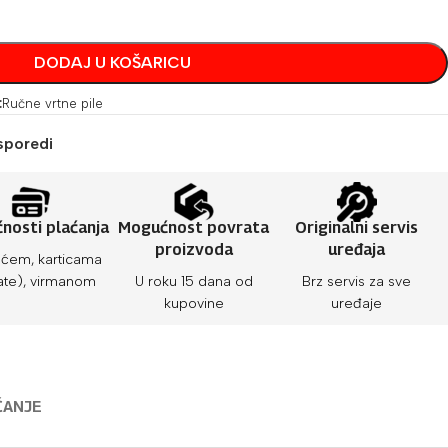
DODAJ U KOŠARICU
:
Ručne vrtne pile
sporedi
nosti plaćanja
Mogućnost povrata
Originalni servis
proizvoda
uređaja
ćem, karticama
ate), virmanom
U roku 15 dana od
Brz servis za sve
kupovine
uređaje
ĆANJE