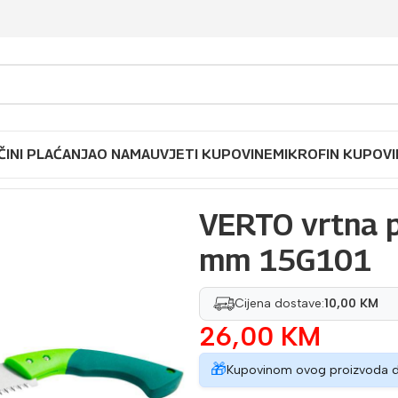
ČINI PLAĆANJA
O NAMA
UVJETI KUPOVINE
MIKROFIN KUPOVI
s futrolom 350 mm 15G101
VERTO vrtna p
mm 15G101
Cijena dostave:
10,00 KM
26,00
KM
🎁
Kupovinom ovog proizvoda 