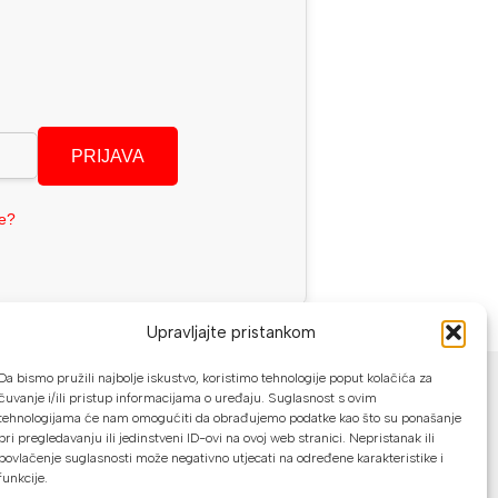
PRIJAVA
se?
Upravljajte pristankom
NAČINI PLAĆANJA
Da bismo pružili najbolje iskustvo, koristimo tehnologije poput kolačića za
čuvanje i/ili pristup informacijama o uređaju. Suglasnost s ovim
U našoj web trgovini možete platiti:
tehnologijama će nam omogućiti da obrađujemo podatke kao što su ponašanje
pri pregledavanju ili jedinstveni ID-ovi na ovoj web stranici. Nepristanak ili
povlačenje suglasnosti može negativno utjecati na određene karakteristike i
Kreditnim karticama jednokratno ili do
funkcije.
24 rate