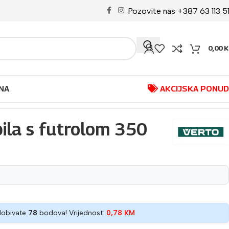
Pozovite nas +387 63 113 5
0,00
K
NA
AKCIJSKA PONU
ila s futrolom 350
dobivate
78
bodova! Vrijednost:
0,78
KM