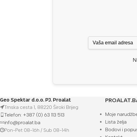
N
Geo Spektar d.o.o. PJ. Proalat
PROALAT.B
Trnska cesta 1, 88220 Široki Brijeg
Moje narudžb
Telefon: +387 (0) 63 113 513
Lista želja
info@proalat.ba
Bodovi i popus
Pon-Pet 08-16h / Sub 08-14h