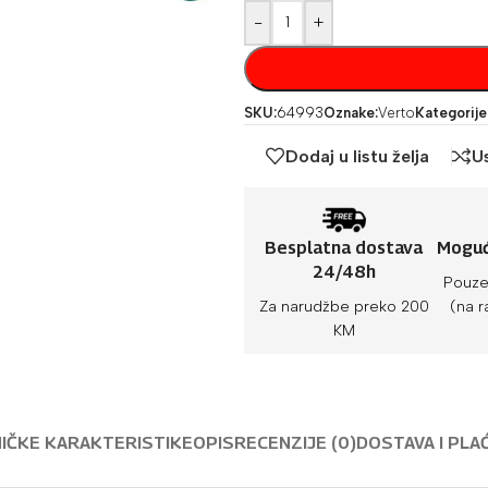
-
+
SKU:
64993
Oznake:
Verto
Kategorije
Dodaj u listu želja
U
Besplatna dostava
Moguć
24/48h
Pouze
Za narudžbe preko 200
(na r
KM
IČKE KARAKTERISTIKE
OPIS
RECENZIJE (0)
DOSTAVA I PLA