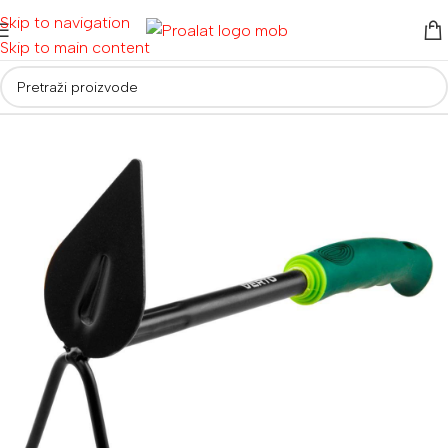
Skip to navigation
Skip to main content
Početna
/
Alati za vrt i dom
/
Vrtni alati
/
Vrtne lopate i motike