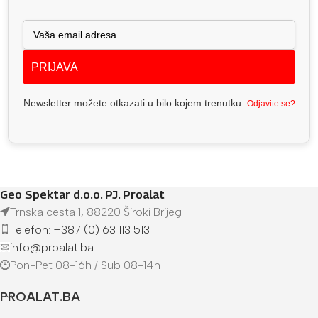
PRIJAVA
Newsletter možete otkazati u bilo kojem trenutku.
Odjavite se?
Geo Spektar d.o.o. PJ. Proalat
Trnska cesta 1, 88220 Široki Brijeg
Telefon: +387 (0) 63 113 513
info@proalat.ba
Pon-Pet 08-16h / Sub 08-14h
PROALAT.BA