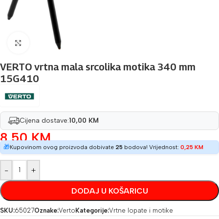
Povećaj sliku
VERTO vrtna mala srcolika motika 340 mm
15G410
Cijena dostave:
10,00 KM
8,50
KM
🎁
Kupovinom ovog proizvoda dobivate
25
bodova! Vrijednost:
0,25
KM
-
+
DODAJ U KOŠARICU
SKU:
65027
Oznake:
Verto
Kategorije:
Vrtne lopate i motike