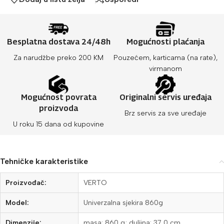
Besplatna dostava 24/48h
Mogućnosti plaćanja
Za narudžbe preko 200 KM
Pouzećem, karticama (na rate),
virmanom
Mogućnost povrata
Originalni servis uređaja
proizvoda
Brz servis za sve uređaje
U roku 15 dana od kupovine
Tehničke karakteristike
Proizvođač:
VERTO
Model:
Univerzalna sjekira 860g
Dimenzije:
masa: 860 g; duljina: 37,0 cm