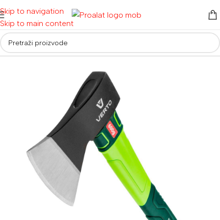
Skip to navigation
Skip to main content
Početna
/
Alati za vrt i dom
/
Vrtni alati
/
Vrtne sjekire