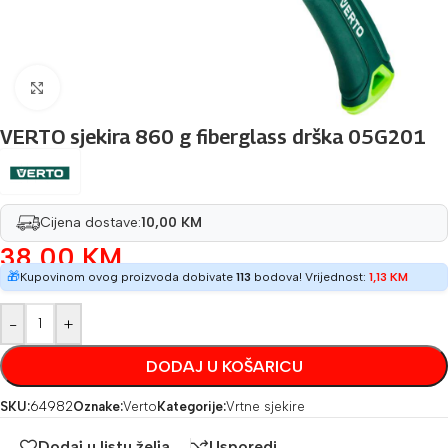
Povećaj sliku
VERTO sjekira 860 g fiberglass drška 05G201
Cijena dostave:
10,00 KM
38,00
KM
🎁
Kupovinom ovog proizvoda dobivate
113
bodova! Vrijednost:
1,13
KM
-
+
DODAJ U KOŠARICU
SKU:
64982
Oznake:
Verto
Kategorije:
Vrtne sjekire
Dodaj u listu želja
Usporedi