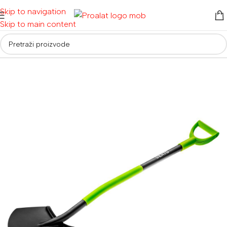
Skip to navigation
Skip to main content
Početna
/
Alati za vrt i dom
/
Vrtni alati
/
Vrtne lopate i motike