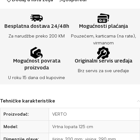
Besplatna dostava 24/48h
Mogućnosti plaćanja
Za narudžbe preko 200 KM
Pouzećem, karticama (na rate),
virmanom
Mogućnost povrata
Originalni servis uređaja
proizvoda
Brz servis za sve uređaje
U roku 15 dana od kupovine
Tehničke karakteristike
Proizvođač:
VERTO
Model:
Vrtna lopata 125 cm
Dimenzije glave:
širina: 200 mm; visina: 290 mm