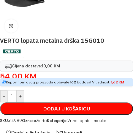
Povećaj sliku
VERTO lopata metalna drška 15G010
Cijena dostave:
10,00 KM
54,00
KM
🎁
Kupovinom ovog proizvoda dobivate
162
bodova! Vrijednost:
1,62
KM
-
+
DODAJ U KOŠARICU
SKU:
64989
Oznake:
Verto
Kategorije:
Vrtne lopate i motike
Dodaj u listu želja
Usporedi