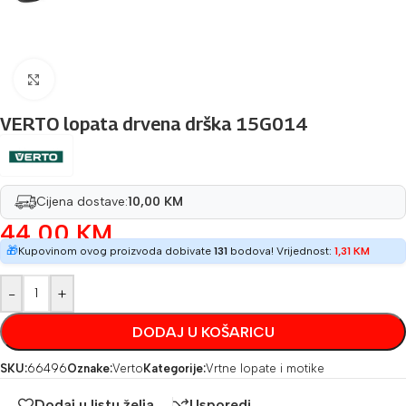
Povećaj sliku
VERTO lopata drvena drška 15G014
Cijena dostave:
10,00 KM
44,00
KM
🎁
Kupovinom ovog proizvoda dobivate
131
bodova! Vrijednost:
1,31
KM
-
+
DODAJ U KOŠARICU
SKU:
66496
Oznake:
Verto
Kategorije:
Vrtne lopate i motike
Dodaj u listu želja
Usporedi