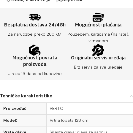
Besplatna dostava 24/48h
Mogućnosti plaćanja
Za narudžbe preko 200 KM
Pouzećem, karticama (na rate),
virmanom
Mogućnost povrata
Originalni servis uređaja
proizvoda
Brz servis za sve uređaje
U roku 15 dana od kupovine
Tehničke karakteristike
Proizvođač:
VERTO
Model:
Vrtna lopata 128 cm
Vrsta glave:
Šiljasta glava; glava za sadnju