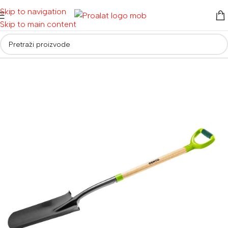
Skip to navigation
Skip to main content
Početna
/
Alati za vrt i dom
/
Vrtni alati
/
Vrtne lopate i motike