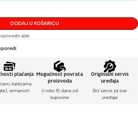
DODAJ U KOŠARICU
joprivredni alati
sporedi
nosti plaćanja
Mogućnost povrata
Originalni servis
proizvoda
uređaja
ćem, karticama
ate), virmanom
U roku 15 dana od
Brz servis za sve
kupovine
uređaje