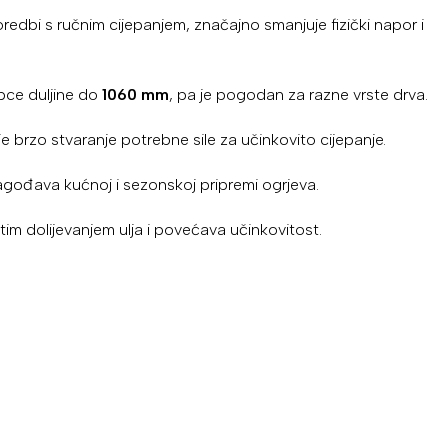
oredbi s ručnim cijepanjem, značajno smanjuje fizički napor i
upce duljine do
1060 mm
, pa je pogodan za razne vrste drva.
brzo stvaranje potrebne sile za učinkovito cijepanje.
rilagođava kućnoj i sezonskoj pripremi ogrjeva.
tim dolijevanjem ulja i povećava učinkovitost.