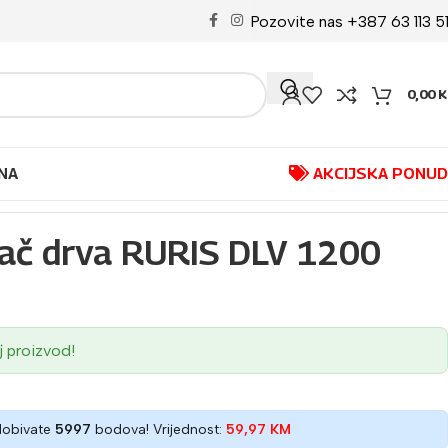
Pozovite nas +387 63 113 5
0,00
K
NA
AKCIJSKA PONU
epač drva RURIS DLV 1200
j proizvod!
dobivate
5997
bodova! Vrijednost:
59,97
KM