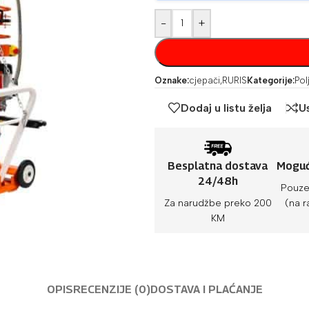
-
+
Oznake:
cjepači
,
RURIS
Kategorije:
Pol
Dodaj u listu želja
U
Besplatna dostava
Moguć
24/48h
Pouze
Za narudžbe preko 200
(na r
KM
OPIS
RECENZIJE (0)
DOSTAVA I PLAĆANJE