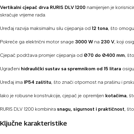
Vertikalni cjepač drva RURIS DLV 1200
namijenjen je korisnici
skraćuje vrijeme rada.
Uređaj razvija maksimalnu silu cijepanja od
12 tona
, što omoguć
Pokreće ga električni motor snage
3000 W
na
230 V
, koji os
Cjepač podržava promjer cijepanja od
Ø70 do Ø400 mm
, št
Ugrađeni
hidraulički sustav sa spremnikom od 15 litara
osigur
Uređaj ima
IP54 zaštitu
, što znači otpornost na prašinu i prs
Iako je robusne konstrukcije, cjepač je opremljen
kotačima
, š
RURIS DLV 1200 kombinira
snagu, sigurnost i praktičnost
, št
Ključne karakteristike