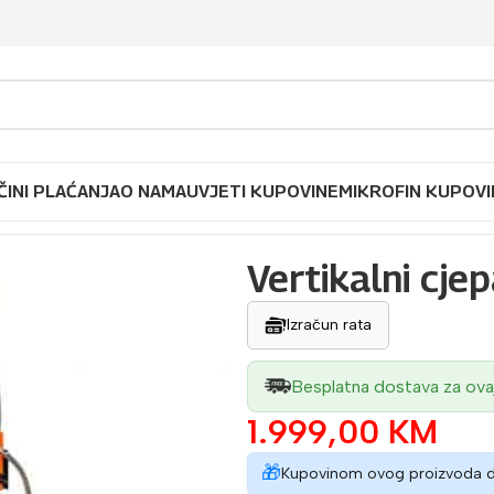
ČINI PLAĆANJA
O NAMA
UVJETI KUPOVINE
MIKROFIN KUPOVI
ertikalni cjepač drva RURIS DLV 1200
Vertikalni cj
Izračun rata
Besplatna dostava za ova
1.999,00
KM
🎁
Kupovinom ovog proizvoda 