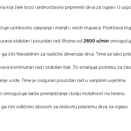
ma koji žele brzo i jednostavno pripremiti drva za ogrjev. U usp
uje učinkovito cijepanje i manjih i većih trupaca. Podržava tr
igurava stabilan i pouzdan rad. Brzina od
2800 o/min
omogućuje 
o ga čini fleksibilnim za različite dimenzije drva. Time se lako p
ava kontinuiran rad i stabilan tlak. To smanjuje potrebu za čes
kanje vode. Time je osiguran pouzdan rad u vanjskim uvjetima.
to omogućuje lakše premještanje i bolju mobilnost na terenu.
o ga čini odličnim izborom za redovitu pripremu drva za ogrjev.