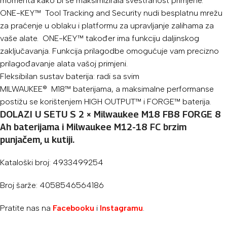
momenta kako bi se maksimizirala svestranost primjene.
ONE-KEY™
Tool Tracking and Security nudi besplatnu mrežu
za praćenje u oblaku i platformu za upravljanje zalihama za
vaše alate.
ONE-KEY™
također ima funkciju daljinskog
zaključavanja. Funkcija prilagodbe omogućuje vam precizno
prilagođavanje alata vašoj primjeni.
Fleksibilan sustav baterija: radi sa svim
MILWAUKEE®
M18™
baterijama, a maksimalne performanse
postižu se korištenjem HIGH OUTPUT™ i FORGE™ baterija.
DOLAZI U SETU S 2 × Milwaukee M18 FB8 FORGE 8
Ah baterijama i Milwaukee M12-18 FC brzim
punjačem, u kutiji.
Kataloški broj: 4933499254
Broj šarže: 4058546564186
Pratite nas na
Facebooku
i
Instagramu
.