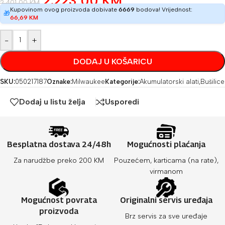
2.223,00
KM
2.401,00
KM
Kupovinom ovog proizvoda dobivate
6669
bodova! Vrijednost:
🎁
66,69
KM
-
+
DODAJ U KOŠARICU
SKU:
050217187
Oznake:
Milwaukee
Kategorije:
Akumulatorski alati
,
Bušilice
Dodaj u listu želja
Usporedi
Besplatna dostava 24/48h
Mogućnosti plaćanja
Za narudžbe preko 200 KM
Pouzećem, karticama (na rate),
virmanom
Mogućnost povrata
Originalni servis uređaja
proizvoda
Brz servis za sve uređaje