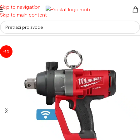
Skip to navigation
Skip to main content
Početna
/
Električni alati
/
Bušilice i čekići
/
Bušilice
-7%