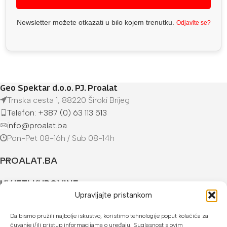
Newsletter možete otkazati u bilo kojem trenutku.
Odjavite se?
Geo Spektar d.o.o. PJ. Proalat
Trnska cesta 1, 88220 Široki Brijeg
Telefon: +387 (0) 63 113 513
info@proalat.ba
Pon-Pet 08-16h / Sub 08-14h
PROALAT.BA
UVJETI KUPOVINE
Upravljajte pristankom
NAČINI PLAĆANJA
Da bismo pružili najbolje iskustvo, koristimo tehnologije poput kolačića za
čuvanje i/ili pristup informacijama o uređaju. Suglasnost s ovim