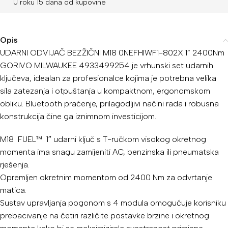
U roku 15 dana od kupovine
Opis
UDARNI ODVIJAČ BEZŽIČNI M18 0NEFHIWF1-802X 1” 2400Nm
GORIVO MILWAUKEE 4933499254 je vrhunski set udarnih
ključeva, idealan za profesionalce kojima je potrebna velika
sila zatezanja i otpuštanja u kompaktnom, ergonomskom
obliku. Bluetooth praćenje, prilagodljivi načini rada i robusna
konstrukcija čine ga iznimnom investicijom.
M18
FUEL™
1″ udarni ključ s T-ručkom visokog okretnog
momenta ima snagu zamijeniti AC, benzinska ili pneumatska
rješenja.
Opremljen okretnim momentom od 2400 Nm za odvrtanje
matica.
Sustav upravljanja pogonom s 4 modula omogućuje korisniku
prebacivanje na četiri različite postavke brzine i okretnog