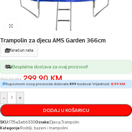
Povećaj sliku
Trampolin za djecu AMS Garden 366cm
Izračun rata
Besplatna dostava za ovaj proizvod!
299,90
KM
359,00
KM
🎁
Kupovinom ovog proizvoda dobivate
899
bodova! Vrijednost:
8,99
KM
-
+
DODAJ U KOŠARICU
SKU:
1715a3a66330
Oznake:
Djeca
,
Trampolin
Kategorije:
Roštilji, bazeni i trampolini