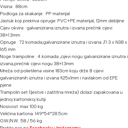
Visina : 88cm
Podloga za skakanje : PP materijal
Jastuk koji prekriva opruge: PVC+PE materijal, 12mm debljine
Cijev okvira : galvanizirana iznutra i izvana prečnik cijevi
38×1.3mm
Opruge : 72 komada,galvanizirane iznutra i izvana ,FI 3 x N38 x
165 mm
Noge trampoline : 4 komada ,cijevi nogu galvanizirane iznutra i
izvana,prečnik cijevi nogu 38×1.3mm
Mreža od polietilena visine 183cm koju drže 8 cijevi
galvaniziranih iznutra i izvana fi25x1mm i navlakom od EPE
pjene
Trampolin set (ljestve i zaštitna mreža) dolazi zapakovana u
jednoj kartonskoj kutiji
Nosivost :max 100 kg
Veličina kartona: 149*54*28.5cm
G.W./N.W. :58 / 56 kg
Pratite nas na
Facebooku
i
Instagramu
.