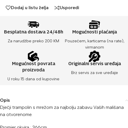
Dodaj u listu želja
Usporedi
Besplatna dostava 24/48h
Mogućnosti plaćanja
Za narudžbe preko 200 KM
Pouzećem, karticama (na rate),
virmanom
Mogućnost povrata
Originalni servis uređaja
proizvoda
Brz servis za sve uređaje
U roku 15 dana od kupovine
Opis
Dječji trampolin s mrežom za najbolju zabavu Vaših mališana
na otvorenome.
Promjer okvira : 366cm