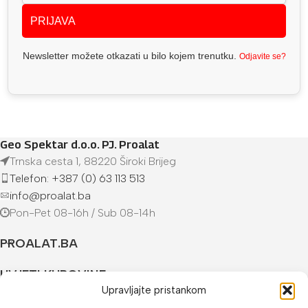
PRIJAVA
Newsletter možete otkazati u bilo kojem trenutku.
Odjavite se?
Geo Spektar d.o.o. PJ. Proalat
Trnska cesta 1, 88220 Široki Brijeg
Telefon: +387 (0) 63 113 513
info@proalat.ba
Pon-Pet 08-16h / Sub 08-14h
PROALAT.BA
UVJETI KUPOVINE
Upravljajte pristankom
NAČINI PLAĆANJA